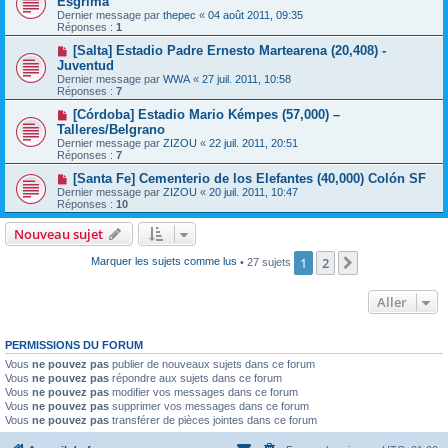
Esgrima
Dernier message par
thepec
«
04 août 2011, 09:35
Réponses :
1
[Salta] Estadio Padre Ernesto Martearena (20,408) -
Juventud
Dernier message par
WWA
«
27 juil. 2011, 10:58
Réponses :
7
[Córdoba] Estadio Mario Kémpes (57,000) –
Talleres/Belgrano
Dernier message par
ZIZOU
«
22 juil. 2011, 20:51
Réponses :
7
[Santa Fe] Cementerio de los Elefantes (40,000) Colón SF
Dernier message par
ZIZOU
«
20 juil. 2011, 10:47
Réponses :
10
Nouveau sujet
1
2
Suivant
Marquer les sujets comme lus
• 27 sujets
Aller
PERMISSIONS DU FORUM
Vous
ne pouvez pas
publier de nouveaux sujets dans ce forum
Vous
ne pouvez pas
répondre aux sujets dans ce forum
Vous
ne pouvez pas
modifier vos messages dans ce forum
Vous
ne pouvez pas
supprimer vos messages dans ce forum
Vous
ne pouvez pas
transférer de pièces jointes dans ce forum