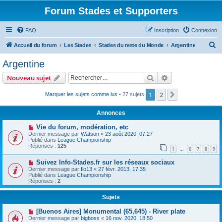
Forum Stades et Supporters
FAQ
Inscription
Connexion
R
Accueil du forum
Les Stades
Stades du reste du Monde
Argentine
e
Argentine
c
Rechercher
Recherche avanc
Nouveau sujet
h
e
1
2
Suivant
Marquer les sujets comme lus
• 27 sujets
r
Annonces
c
Vie du forum, modération, etc
h
Dernier message par
Watson
«
23 août 2020, 07:27
Publié dans
League Championship
e
Réponses :
125
1
6
7
8
9
…
r
Suivez Info-Stades.fr sur les réseaux sociaux
Dernier message par
flo13
«
27 févr. 2013, 17:35
Publié dans
League Championship
Réponses :
2
Sujets
[Buenos Aires] Monumental (65,645) - River plate
Dernier message par
bigboss
«
16 nov. 2020, 18:50