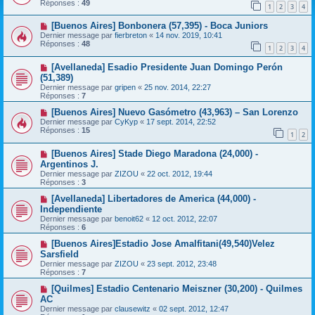
Réponses :
49
1
2
3
4
[Buenos Aires] Bonbonera (57,395) - Boca Juniors
Dernier message par
fierbreton
«
14 nov. 2019, 10:41
Réponses :
48
1
2
3
4
[Avellaneda] Esadio Presidente Juan Domingo Perón
(51,389)
Dernier message par
gripen
«
25 nov. 2014, 22:27
Réponses :
7
[Buenos Aires] Nuevo Gasómetro (43,963) – San Lorenzo
Dernier message par
CyKyp
«
17 sept. 2014, 22:52
Réponses :
15
1
2
[Buenos Aires] Stade Diego Maradona (24,000) -
Argentinos J.
Dernier message par
ZIZOU
«
22 oct. 2012, 19:44
Réponses :
3
[Avellaneda] Libertadores de America (44,000) -
Independiente
Dernier message par
benoit62
«
12 oct. 2012, 22:07
Réponses :
6
[Buenos Aires]Estadio Jose Amalfitani(49,540)Velez
Sarsfield
Dernier message par
ZIZOU
«
23 sept. 2012, 23:48
Réponses :
7
[Quilmes] Estadio Centenario Meiszner (30,200) - Quilmes
AC
Dernier message par
clausewitz
«
02 sept. 2012, 12:47