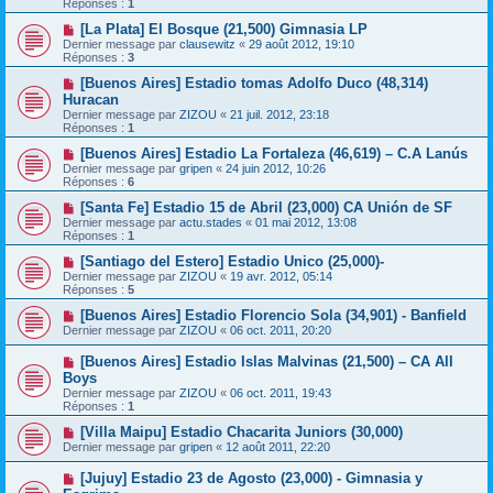
Réponses :
1
[La Plata] El Bosque (21,500) Gimnasia LP
Dernier message par
clausewitz
«
29 août 2012, 19:10
Réponses :
3
[Buenos Aires] Estadio tomas Adolfo Duco (48,314)
Huracan
Dernier message par
ZIZOU
«
21 juil. 2012, 23:18
Réponses :
1
[Buenos Aires] Estadio La Fortaleza (46,619) – C.A Lanús
Dernier message par
gripen
«
24 juin 2012, 10:26
Réponses :
6
[Santa Fe] Estadio 15 de Abril (23,000) CA Unión de SF
Dernier message par
actu.stades
«
01 mai 2012, 13:08
Réponses :
1
[Santiago del Estero] Estadio Unico (25,000)-
Dernier message par
ZIZOU
«
19 avr. 2012, 05:14
Réponses :
5
[Buenos Aires] Estadio Florencio Sola (34,901) - Banfield
Dernier message par
ZIZOU
«
06 oct. 2011, 20:20
[Buenos Aires] Estadio Islas Malvinas (21,500) – CA All
Boys
Dernier message par
ZIZOU
«
06 oct. 2011, 19:43
Réponses :
1
[Villa Maipu] Estadio Chacarita Juniors (30,000)
Dernier message par
gripen
«
12 août 2011, 22:20
[Jujuy] Estadio 23 de Agosto (23,000) - Gimnasia y