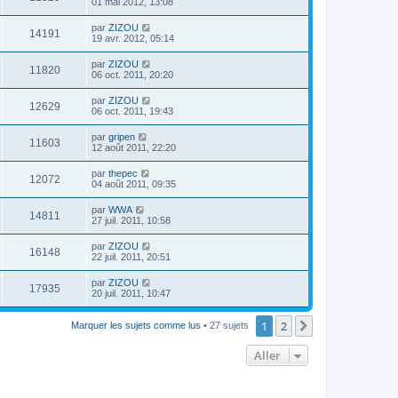
01 mai 2012, 13:08
par
ZIZOU
14191
19 avr. 2012, 05:14
par
ZIZOU
11820
06 oct. 2011, 20:20
par
ZIZOU
12629
06 oct. 2011, 19:43
par
gripen
11603
12 août 2011, 22:20
par
thepec
12072
04 août 2011, 09:35
par
WWA
14811
27 juil. 2011, 10:58
par
ZIZOU
16148
22 juil. 2011, 20:51
par
ZIZOU
17935
20 juil. 2011, 10:47
1
2
Suivant
Marquer les sujets comme lus
• 27 sujets
Aller