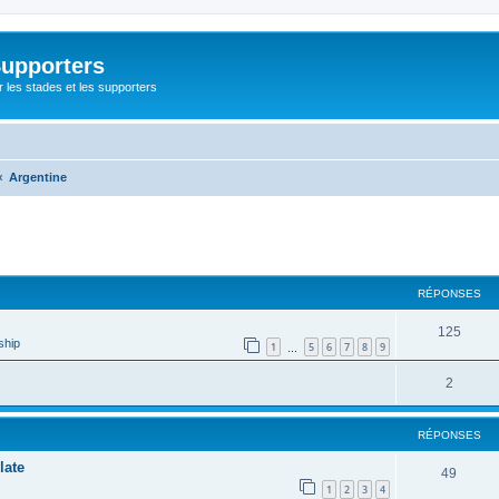
Supporters
r les stades et les supporters
Argentine
cher
cherche avancée
RÉPONSES
125
ship
1
5
6
7
8
9
…
2
RÉPONSES
late
49
1
2
3
4