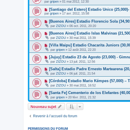
par
gripen
»
01 mai 2012, 12:30
[Santiago del Estero] Estadio Unico (25,000)-
par
gripen
»
17 avr. 2012, 15:58
[Buenos Aires] Estadio Florencio Sola (34,901
par
ZIZOU
»
06 oct. 2011, 20:20
[Buenos Aires] Estadio Islas Malvinas (21,50
par
ZIZOU
»
30 mai 2011, 15:39
[Villa Maipu] Estadio Chacarita Juniors (30,0
par
gripen
»
12 août 2011, 22:20
[Jujuy] Estadio 23 de Agosto (23,000) - Gimn
par
ZIZOU
»
13 juil. 2011, 12:56
[Salta] Estadio Padre Ernesto Martearena (20
par
ZIZOU
»
06 juil. 2011, 21:54
[Córdoba] Estadio Mario Kémpes (57,000) – T
par
ZIZOU
»
30 mai 2011, 16:52
[Santa Fe] Cementerio de los Elefantes (40,0
par
gripen
»
20 févr. 2011, 21:32
Nouveau sujet
Revenir à l’accueil du forum
PERMISSIONS DU FORUM