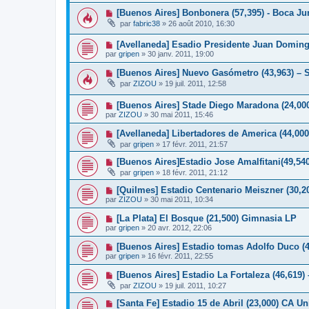
[Buenos Aires] Bonbonera (57,395) - Boca Ju
par
fabric38
»
26 août 2010, 16:30
[Avellaneda] Esadio Presidente Juan Doming
par
gripen
»
30 janv. 2011, 19:00
[Buenos Aires] Nuevo Gasómetro (43,963) – 
par
ZIZOU
»
19 juil. 2011, 12:58
[Buenos Aires] Stade Diego Maradona (24,000
par
ZIZOU
»
30 mai 2011, 15:46
[Avellaneda] Libertadores de America (44,000
par
gripen
»
17 févr. 2011, 21:57
[Buenos Aires]Estadio Jose Amalfitani(49,540
par
gripen
»
18 févr. 2011, 21:12
[Quilmes] Estadio Centenario Meiszner (30,2
par
ZIZOU
»
30 mai 2011, 10:34
[La Plata] El Bosque (21,500) Gimnasia LP
par
gripen
»
20 avr. 2012, 22:06
[Buenos Aires] Estadio tomas Adolfo Duco (
par
gripen
»
16 févr. 2011, 22:55
[Buenos Aires] Estadio La Fortaleza (46,619)
par
ZIZOU
»
19 juil. 2011, 10:27
[Santa Fe] Estadio 15 de Abril (23,000) CA U