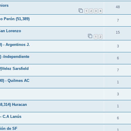
niors
48
1
2
3
4
o Perón (51,389)
7
San Lorenzo
15
1
2
) - Argentinos J.
3
) -Independiente
6
)Velez Sarsfield
7
00) - Quilmes AC
1
3
48,314) Huracan
1
 – C.A Lanús
6
nión de SF
1