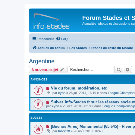
Forum Stades et 
Actualités, photos et discussions su
Raccourcis
FAQ
Accueil du forum
Les Stades
Stades du reste du Monde
Argentine
Recher
Re
Nouveau sujet
ANNONCES
Vie du forum, modération, etc
par
kybo
»
26 juil. 2014, 16:19
» dans
League Champion
Suivez Info-Stades.fr sur les réseaux sociaux
par
kybo
»
29 oct. 2010, 00:19
» dans
League Championship
SUJETS
[Buenos Aires] Monumental (65,645) - River p
par
fabric38
»
26 août 2010, 16:40