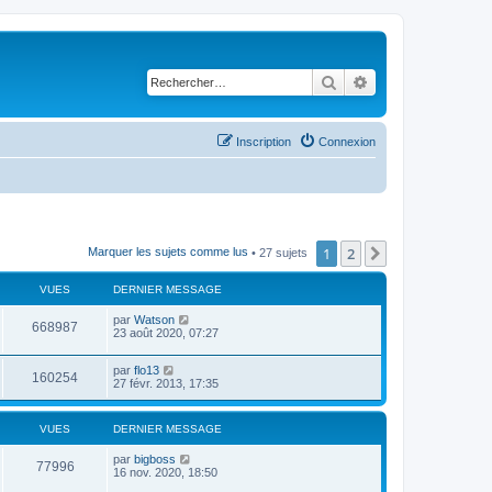
Rechercher
Recherche avancé
Inscription
Connexion
1
2
Suivant
Marquer les sujets comme lus
• 27 sujets
VUES
DERNIER MESSAGE
par
Watson
668987
23 août 2020, 07:27
par
flo13
160254
27 févr. 2013, 17:35
VUES
DERNIER MESSAGE
par
bigboss
77996
16 nov. 2020, 18:50