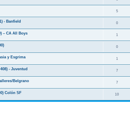
5
) - Banfield
0
0) – CA All Boys
1
00)
0
asia y Esgrima
1
,408) - Juventud
7
alleres/Belgrano
7
00) Colón SF
10