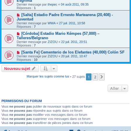
Esgrima
Dernier message par
thepec
«
04 août 2011, 09:35
Réponses :
1
[Salta] Estadio Padre Ernesto Martearena (20,408) -
Juventud
Dernier message par
WWA
«
27 juil. 2011, 10:58
Réponses :
7
[Córdoba] Estadio Mario Kémpes (57,000) –
Talleres/Belgrano
Dernier message par
ZIZOU
«
22 juil. 2011, 20:51
Réponses :
7
[Santa Fe] Cementerio de los Elefantes (40,000) Colón SF
Dernier message par
ZIZOU
«
20 juil. 2011, 10:47
Réponses :
10
Nouveau sujet
1
2
Suivant
Marquer les sujets comme lus
• 27 sujets
Aller
PERMISSIONS DU FORUM
Vous
ne pouvez pas
publier de nouveaux sujets dans ce forum
Vous
ne pouvez pas
répondre aux sujets dans ce forum
Vous
ne pouvez pas
modifier vos messages dans ce forum
Vous
ne pouvez pas
supprimer vos messages dans ce forum
Vous
ne pouvez pas
transférer de pièces jointes dans ce forum