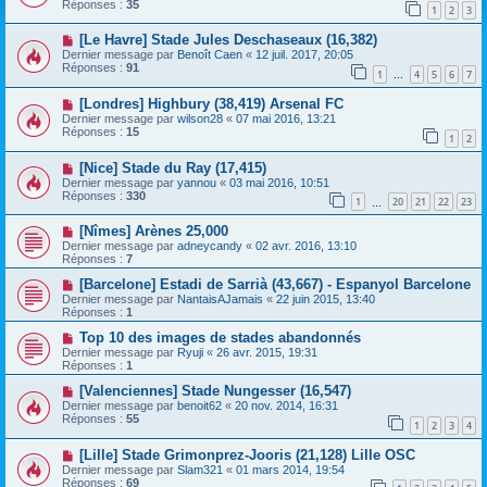
Réponses :
35
1
2
3
[Le Havre] Stade Jules Deschaseaux (16,382)
Dernier message par
Benoît Caen
«
12 juil. 2017, 20:05
Réponses :
91
1
4
5
6
7
…
[Londres] Highbury (38,419) Arsenal FC
Dernier message par
wilson28
«
07 mai 2016, 13:21
Réponses :
15
1
2
[Nice] Stade du Ray (17,415)
Dernier message par
yannou
«
03 mai 2016, 10:51
Réponses :
330
1
20
21
22
23
…
[Nîmes] Arènes 25,000
Dernier message par
adneycandy
«
02 avr. 2016, 13:10
Réponses :
7
[Barcelone] Estadi de Sarrià (43,667) - Espanyol Barcelone
Dernier message par
NantaisAJamais
«
22 juin 2015, 13:40
Réponses :
1
Top 10 des images de stades abandonnés
Dernier message par
Ryuji
«
26 avr. 2015, 19:31
Réponses :
1
[Valenciennes] Stade Nungesser (16,547)
Dernier message par
benoit62
«
20 nov. 2014, 16:31
Réponses :
55
1
2
3
4
[Lille] Stade Grimonprez-Jooris (21,128) Lille OSC
Dernier message par
Slam321
«
01 mars 2014, 19:54
Réponses :
69