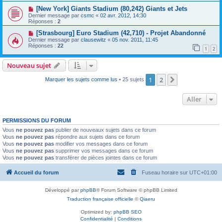
[New York] Giants Stadium (80,242) Giants et Jets
Dernier message par
csmc
«
02 avr. 2012, 14:30
Réponses :
2
[Strasbourg] Euro Stadium (42,710) - Projet Abandonné
Dernier message par
clausewitz
«
05 nov. 2011, 11:45
Réponses :
22
1
2
Nouveau sujet
1
2
Suivant
Marquer les sujets comme lus
• 25 sujets
Aller
PERMISSIONS DU FORUM
Vous
ne pouvez pas
publier de nouveaux sujets dans ce forum
Vous
ne pouvez pas
répondre aux sujets dans ce forum
Vous
ne pouvez pas
modifier vos messages dans ce forum
Vous
ne pouvez pas
supprimer vos messages dans ce forum
Vous
ne pouvez pas
transférer de pièces jointes dans ce forum
Accueil du forum
Fuseau horaire sur
UTC+01:00
Développé par
phpBB
® Forum Software © phpBB Limited
Traduction française officielle
©
Qiaeru
Optimized by:
phpBB SEO
Confidentialité
|
Conditions