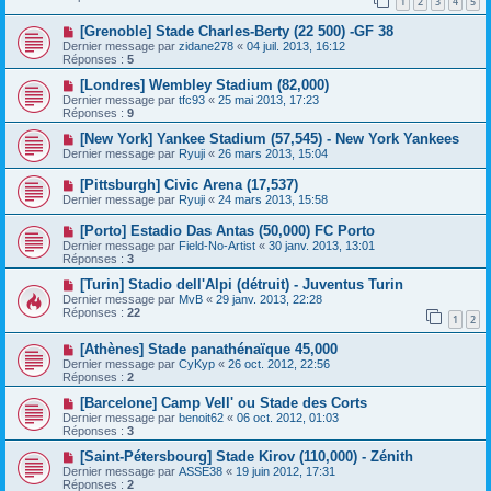
1
2
3
4
5
[Grenoble] Stade Charles-Berty (22 500) -GF 38
Dernier message par
zidane278
«
04 juil. 2013, 16:12
Réponses :
5
[Londres] Wembley Stadium (82,000)
Dernier message par
tfc93
«
25 mai 2013, 17:23
Réponses :
9
[New York] Yankee Stadium (57,545) - New York Yankees
Dernier message par
Ryuji
«
26 mars 2013, 15:04
[Pittsburgh] Civic Arena (17,537)
Dernier message par
Ryuji
«
24 mars 2013, 15:58
[Porto] Estadio Das Antas (50,000) FC Porto
Dernier message par
Field-No-Artist
«
30 janv. 2013, 13:01
Réponses :
3
[Turin] Stadio dell'Alpi (détruit) - Juventus Turin
Dernier message par
MvB
«
29 janv. 2013, 22:28
Réponses :
22
1
2
[Athènes] Stade panathénaïque 45,000
Dernier message par
CyKyp
«
26 oct. 2012, 22:56
Réponses :
2
[Barcelone] Camp Vell' ou Stade des Corts
Dernier message par
benoit62
«
06 oct. 2012, 01:03
Réponses :
3
[Saint-Pétersbourg] Stade Kirov (110,000) - Zénith
Dernier message par
ASSE38
«
19 juin 2012, 17:31
Réponses :
2