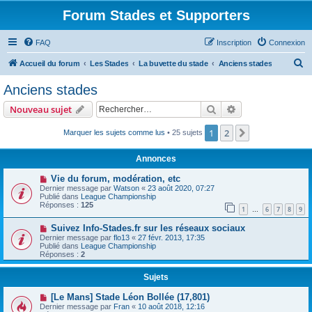
Forum Stades et Supporters
FAQ
Inscription
Connexion
R
Accueil du forum
Les Stades
La buvette du stade
Anciens stades
e
Anciens stades
c
Rechercher
Recherche avanc
Nouveau sujet
h
e
1
2
Suivant
Marquer les sujets comme lus
• 25 sujets
r
Annonces
c
Vie du forum, modération, etc
h
Dernier message par
Watson
«
23 août 2020, 07:27
Publié dans
League Championship
e
Réponses :
125
1
6
7
8
9
…
r
Suivez Info-Stades.fr sur les réseaux sociaux
Dernier message par
flo13
«
27 févr. 2013, 17:35
Publié dans
League Championship
Réponses :
2
Sujets
[Le Mans] Stade Léon Bollée (17,801)
Dernier message par
Fran
«
10 août 2018, 12:16