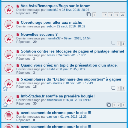
Vos Avis/Remarques/Bugs sur le forum
Dernier message par
benoit62
«
28 févr. 2018, 20:04
Réponses :
288
1
17
18
19
20
…
Covoiturage pour aller aux matchs
Dernier message par
sebg
«
29 sept. 2016, 18:52
Nouvelles sections ?
Dernier message par
numidia37
«
09 avr. 2015, 14:54
Réponses :
29
1
2
Solution contre les blocages de pages et plantage internet
Dernier message par
Jessti
«
24 mars 2015, 19:21
Réponses :
3
Quand vous créez un topic de présentation d'un stade.
Dernier message par
Kashif
«
30 janv. 2015, 08:30
Réponses :
3
5 exemplaires du "Dictionnaire des supporters" à gagner
Dernier message par
info-stades
«
18 déc. 2013, 17:43
Réponses :
15
1
2
Info-Stades.fr souffle sa première bougie !
Dernier message par
shushu870
«
26 juil. 2013, 09:43
Réponses :
30
1
2
3
avertissement de chrome pour le site !!!
Dernier message par
yannou
«
01 avr. 2013, 11:23
Réponses :
8
avertissement de chrome pour le site !!!