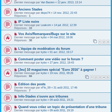
Dernier message par
Van Basten
«
12 janv. 2013, 13:14
Anciens Stades
Dernier message par
dispo74
«
14 nov. 2012, 22:43
Réponses :
1
IP Liste noire
Dernier message par
Leakcim
«
14 juil. 2012, 12:39
Réponses :
10
Vos Avis/Remarques/Bugs sur le site
Dernier message par
kybo
«
04 mai 2012, 18:06
Réponses :
30
1
2
3
L'équipe de modération du forum
Dernier message par
kybo
«
01 avr. 2012, 19:17
Comment poster une vidéo sur le forum ?
Dernier message par
kybo
«
27 janv. 2012, 19:43
[Jeu] 10 magazines spécial "Euro 2016" à gagner !
Dernier message par
kybo
«
19 nov. 2011, 09:26
Réponses :
66
1
2
3
4
5
Edition des posts
Dernier message par
xFlo_59
«
31 août 2011, 17:46
Réponses :
7
Info-Stades s'ouvre aux tribunes
Dernier message par
kybo
«
09 août 2011, 19:21
Quand vous créez un topic de présentation d'une tribune
Dernier message par
kybo
«
09 août 2011, 19:19