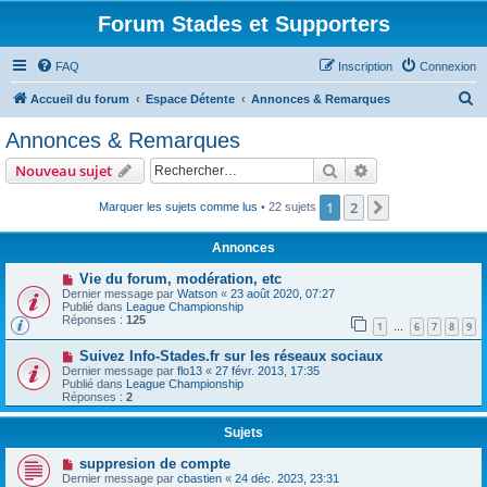
Forum Stades et Supporters
FAQ
Inscription
Connexion
R
Accueil du forum
Espace Détente
Annonces & Remarques
e
Annonces & Remarques
c
Rechercher
Recherche avanc
Nouveau sujet
h
e
1
2
Suivant
Marquer les sujets comme lus
• 22 sujets
r
Annonces
c
Vie du forum, modération, etc
h
Dernier message par
Watson
«
23 août 2020, 07:27
Publié dans
League Championship
e
Réponses :
125
1
6
7
8
9
…
r
Suivez Info-Stades.fr sur les réseaux sociaux
Dernier message par
flo13
«
27 févr. 2013, 17:35
Publié dans
League Championship
Réponses :
2
Sujets
suppresion de compte
Dernier message par
cbastien
«
24 déc. 2023, 23:31