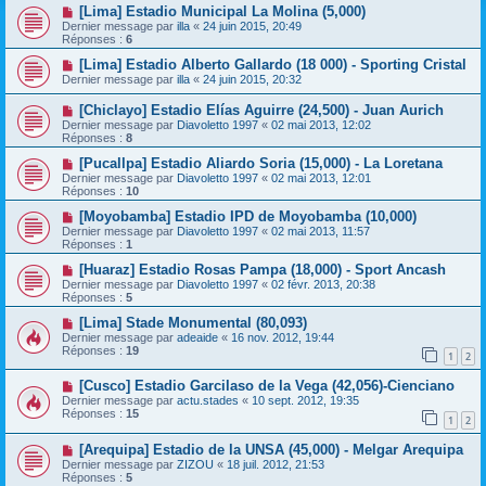
[Lima] Estadio Municipal La Molina (5,000)
Dernier message par
illa
«
24 juin 2015, 20:49
Réponses :
6
[Lima] Estadio Alberto Gallardo (18 000) - Sporting Cristal
Dernier message par
illa
«
24 juin 2015, 20:32
[Chiclayo] Estadio Elías Aguirre (24,500) - Juan Aurich
Dernier message par
Diavoletto 1997
«
02 mai 2013, 12:02
Réponses :
8
[Pucallpa] Estadio Aliardo Soria (15,000) - La Loretana
Dernier message par
Diavoletto 1997
«
02 mai 2013, 12:01
Réponses :
10
[Moyobamba] Estadio IPD de Moyobamba (10,000)
Dernier message par
Diavoletto 1997
«
02 mai 2013, 11:57
Réponses :
1
[Huaraz] Estadio Rosas Pampa (18,000) - Sport Ancash
Dernier message par
Diavoletto 1997
«
02 févr. 2013, 20:38
Réponses :
5
[Lima] Stade Monumental (80,093)
Dernier message par
adeaide
«
16 nov. 2012, 19:44
Réponses :
19
1
2
[Cusco] Estadio Garcilaso de la Vega (42,056)-Cienciano
Dernier message par
actu.stades
«
10 sept. 2012, 19:35
Réponses :
15
1
2
[Arequipa] Estadio de la UNSA (45,000) - Melgar Arequipa
Dernier message par
ZIZOU
«
18 juil. 2012, 21:53
Réponses :
5