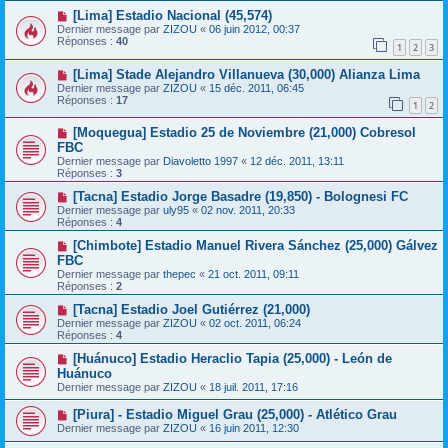
[Lima] Estadio Nacional (45,574)
Dernier message par
ZIZOU
«
06 juin 2012, 00:37
Réponses :
40
1
2
3
[Lima] Stade Alejandro Villanueva (30,000) Alianza Lima
Dernier message par
ZIZOU
«
15 déc. 2011, 06:45
Réponses :
17
1
2
[Moquegua] Estadio 25 de Noviembre (21,000) Cobresol
FBC
Dernier message par
Diavoletto 1997
«
12 déc. 2011, 13:11
Réponses :
3
[Tacna] Estadio Jorge Basadre (19,850) - Bolognesi FC
Dernier message par
uly95
«
02 nov. 2011, 20:33
Réponses :
4
[Chimbote] Estadio Manuel Rivera Sánchez (25,000) Gálvez
FBC
Dernier message par
thepec
«
21 oct. 2011, 09:11
Réponses :
2
[Tacna] Estadio Joel Gutiérrez (21,000)
Dernier message par
ZIZOU
«
02 oct. 2011, 06:24
Réponses :
4
[Huánuco] Estadio Heraclio Tapia (25,000) - León de
Huánuco
Dernier message par
ZIZOU
«
18 juil. 2011, 17:16
[Piura] - Estadio Miguel Grau (25,000) - Atlético Grau
Dernier message par
ZIZOU
«
16 juin 2011, 12:30