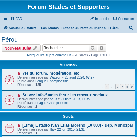
Forum Stades et Supporters
FAQ
Inscription
Connexion
R
Accueil du forum
Les Stades
Stades du reste du Monde
Pérou
e
Pérou
c
Rechercher
Recherche avanc
Nouveau sujet
h
Marquer les sujets comme lus
• 20 sujets • Page
1
sur
1
e
Annonces
r
c
Vie du forum, modération, etc
Dernier message par
Watson
«
23 août 2020, 07:27
h
Publié dans
League Championship
Réponses :
125
e
1
6
7
8
9
…
r
Suivez Info-Stades.fr sur les réseaux sociaux
Dernier message par
flo13
«
27 févr. 2013, 17:35
Publié dans
League Championship
Réponses :
2
Sujets
[Lima] Estadio Ivan Elias Moreno (10 000) - Dep. Municipal
Dernier message par
illa
«
22 juil. 2015, 21:31
Réponses :
1