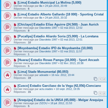
[Lima] Estadio Municipal La Molina (5,000)
Dernier message par
illa
«
24 juin 2015, 20:49
Réponses :
6
[Lima] Estadio Alberto Gallardo (18 000) - Sporting Cristal
Dernier message par
illa
«
24 juin 2015, 20:32
[Chiclayo] Estadio Elías Aguirre (24,500) - Juan Aurich
Dernier message par
Diavoletto 1997
«
02 mai 2013, 12:02
Réponses :
8
[Pucallpa] Estadio Aliardo Soria (15,000) - La Loretana
Dernier message par
Diavoletto 1997
«
02 mai 2013, 12:01
Réponses :
10
[Moyobamba] Estadio IPD de Moyobamba (10,000)
Dernier message par
Diavoletto 1997
«
02 mai 2013, 11:57
Réponses :
1
[Huaraz] Estadio Rosas Pampa (18,000) - Sport Ancash
Dernier message par
Diavoletto 1997
«
02 févr. 2013, 20:38
Réponses :
5
[Lima] Stade Monumental (80,093)
Dernier message par
adeaide
«
16 nov. 2012, 19:44
Réponses :
19
1
2
[Cusco] Estadio Garcilaso de la Vega (42,056)-Cienciano
Dernier message par
actu.stades
«
10 sept. 2012, 19:35
Réponses :
15
1
2
[Arequipa] Estadio de la UNSA (45,000) - Melgar Arequipa
Dernier message par
ZIZOU
«
18 juil. 2012, 21:53
Réponses :
5