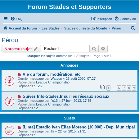
Forum Stades et Supporters
FAQ
Inscription
Connexion
R
Accueil du forum
Les Stades
Stades du reste du Monde
Pérou
e
Pérou
c
Rechercher
Recherche avanc
Nouveau sujet
h
Marquer les sujets comme lus
• 20 sujets • Page
1
sur
1
e
Annonces
r
c
Vie du forum, modération, etc
Dernier message par
Watson
«
23 août 2020, 07:27
h
Publié dans
League Championship
Réponses :
125
e
1
6
7
8
9
…
r
Suivez Info-Stades.fr sur les réseaux sociaux
Dernier message par
flo13
«
27 févr. 2013, 17:35
Publié dans
League Championship
Réponses :
2
Sujets
[Lima] Estadio Ivan Elias Moreno (10 000) - Dep. Municipal
Dernier message par
illa
«
22 juil. 2015, 21:31
Réponses :
1