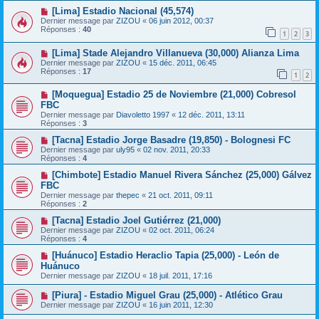
[Lima] Estadio Nacional (45,574)
Dernier message par
ZIZOU
«
06 juin 2012, 00:37
Réponses :
40
1
2
3
[Lima] Stade Alejandro Villanueva (30,000) Alianza Lima
Dernier message par
ZIZOU
«
15 déc. 2011, 06:45
Réponses :
17
1
2
[Moquegua] Estadio 25 de Noviembre (21,000) Cobresol
FBC
Dernier message par
Diavoletto 1997
«
12 déc. 2011, 13:11
Réponses :
3
[Tacna] Estadio Jorge Basadre (19,850) - Bolognesi FC
Dernier message par
uly95
«
02 nov. 2011, 20:33
Réponses :
4
[Chimbote] Estadio Manuel Rivera Sánchez (25,000) Gálvez
FBC
Dernier message par
thepec
«
21 oct. 2011, 09:11
Réponses :
2
[Tacna] Estadio Joel Gutiérrez (21,000)
Dernier message par
ZIZOU
«
02 oct. 2011, 06:24
Réponses :
4
[Huánuco] Estadio Heraclio Tapia (25,000) - León de
Huánuco
Dernier message par
ZIZOU
«
18 juil. 2011, 17:16
[Piura] - Estadio Miguel Grau (25,000) - Atlético Grau
Dernier message par
ZIZOU
«
16 juin 2011, 12:30