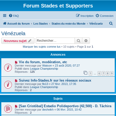
Forum Stades et Supporters
FAQ
Inscription
Connexion
R
Accueil du forum
Les Stades
Stades du reste du Monde
Vénézuela
e
Vénézuela
c
Rechercher
Recherche avanc
Nouveau sujet
h
Marquer les sujets comme lus
• 10 sujets • Page
1
sur
1
e
Annonces
r
c
Vie du forum, modération, etc
Dernier message par
Watson
«
23 août 2020, 07:27
h
Publié dans
League Championship
Réponses :
125
e
1
6
7
8
9
…
r
Suivez Info-Stades.fr sur les réseaux sociaux
Dernier message par
flo13
«
27 févr. 2013, 17:35
Publié dans
League Championship
Réponses :
2
Sujets
[San Cristóbal] Estadio Polideportivo (42,500) - D. Táchira
Dernier message par
desheikh
«
06 févr. 2015, 10:42
Réponses :
2