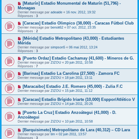
[Maturín] Estadio Monumental de Maturín (51,796) -
Monagas
Dernier message par
adeaide
«
16 nov. 2012, 19:32
Réponses :
3
[Caracas] Estadio Olimpico (38,000) - Caracas Fútbol Club
Dernier message par
benoit62
«
07 oct. 2012, 23:35
Réponses :
2
[Mérida] Estadio Metropolitano (43,000) - Estudiantes
Mérida
Dernier message par
simpson5
«
06 mai 2012, 13:24
Réponses :
3
[Puerto Ordaz] Estadio Cachamay (41,600) - Mineros de G.
Dernier message par
ZIZOU
«
20 juin 2011, 10:58
Réponses :
7
[Barinas] Estadio La Carolina (27,500) - Zamora FC
Dernier message par
ZIZOU
«
18 juin 2011, 13:11
[Maracaibo] Estadio J.E. Romero (45,000) - Zulia F.C
Dernier message par
ZIZOU
«
15 juin 2011, 11:12
[Caracas] Estadio Brígido Iriarte (10,000) Esppor/Atlético V
Dernier message par
ZIZOU
«
14 juin 2011, 20:26
[Puerto La Cruz] Estadio Anzoátegui (41,000) - D.
Anzoátegui
Dernier message par
ZIZOU
«
10 juin 2011, 10:58
[Barquisimeto] Metropolitano de Lara (40,312) – CD Lara
Dernier message par
tim
«
02 juin 2011, 13:57
Réponses :
3