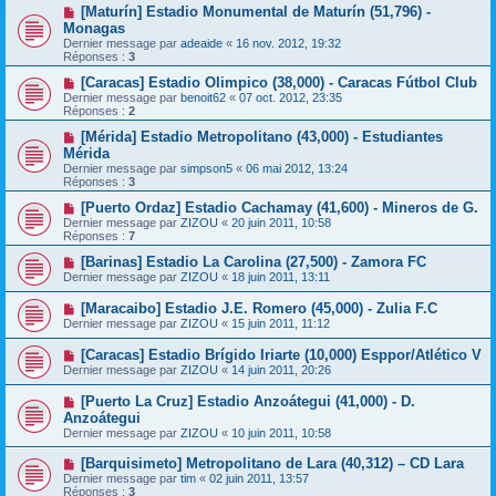
[Maturín] Estadio Monumental de Maturín (51,796) -
Monagas
Dernier message par
adeaide
«
16 nov. 2012, 19:32
Réponses :
3
[Caracas] Estadio Olimpico (38,000) - Caracas Fútbol Club
Dernier message par
benoit62
«
07 oct. 2012, 23:35
Réponses :
2
[Mérida] Estadio Metropolitano (43,000) - Estudiantes
Mérida
Dernier message par
simpson5
«
06 mai 2012, 13:24
Réponses :
3
[Puerto Ordaz] Estadio Cachamay (41,600) - Mineros de G.
Dernier message par
ZIZOU
«
20 juin 2011, 10:58
Réponses :
7
[Barinas] Estadio La Carolina (27,500) - Zamora FC
Dernier message par
ZIZOU
«
18 juin 2011, 13:11
[Maracaibo] Estadio J.E. Romero (45,000) - Zulia F.C
Dernier message par
ZIZOU
«
15 juin 2011, 11:12
[Caracas] Estadio Brígido Iriarte (10,000) Esppor/Atlético V
Dernier message par
ZIZOU
«
14 juin 2011, 20:26
[Puerto La Cruz] Estadio Anzoátegui (41,000) - D.
Anzoátegui
Dernier message par
ZIZOU
«
10 juin 2011, 10:58
[Barquisimeto] Metropolitano de Lara (40,312) – CD Lara
Dernier message par
tim
«
02 juin 2011, 13:57
Réponses :
3