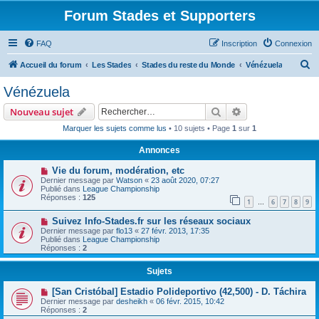
Forum Stades et Supporters
FAQ
Inscription
Connexion
R
Accueil du forum
Les Stades
Stades du reste du Monde
Vénézuela
e
Vénézuela
c
Rechercher
Recherche avanc
Nouveau sujet
h
Marquer les sujets comme lus
• 10 sujets • Page
1
sur
1
e
Annonces
r
c
Vie du forum, modération, etc
Dernier message par
Watson
«
23 août 2020, 07:27
h
Publié dans
League Championship
Réponses :
125
e
1
6
7
8
9
…
r
Suivez Info-Stades.fr sur les réseaux sociaux
Dernier message par
flo13
«
27 févr. 2013, 17:35
Publié dans
League Championship
Réponses :
2
Sujets
[San Cristóbal] Estadio Polideportivo (42,500) - D. Táchira
Dernier message par
desheikh
«
06 févr. 2015, 10:42
Réponses :
2