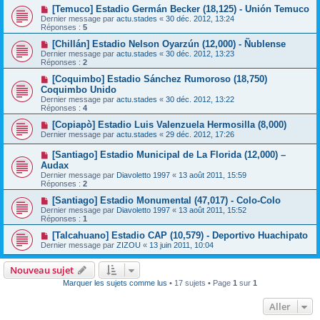
[Temuco] Estadio Germán Becker (18,125) - Unión Temuco
Dernier message par
actu.stades
«
30 déc. 2012, 13:24
Réponses :
5
[Chillán] Estadio Nelson Oyarzún (12,000) - Ñublense
Dernier message par
actu.stades
«
30 déc. 2012, 13:23
Réponses :
2
[Coquimbo] Estadio Sánchez Rumoroso (18,750)
Coquimbo Unido
Dernier message par
actu.stades
«
30 déc. 2012, 13:22
Réponses :
4
[Copiapò] Estadio Luis Valenzuela Hermosilla (8,000)
Dernier message par
actu.stades
«
29 déc. 2012, 17:26
[Santiago] Estadio Municipal de La Florida (12,000) –
Audax
Dernier message par
Diavoletto 1997
«
13 août 2011, 15:59
Réponses :
2
[Santiago] Estadio Monumental (47,017) - Colo-Colo
Dernier message par
Diavoletto 1997
«
13 août 2011, 15:52
Réponses :
1
[Talcahuano] Estadio CAP (10,579) - Deportivo Huachipato
Dernier message par
ZIZOU
«
13 juin 2011, 10:04
Nouveau sujet
Marquer les sujets comme lus
• 17 sujets • Page
1
sur
1
Aller