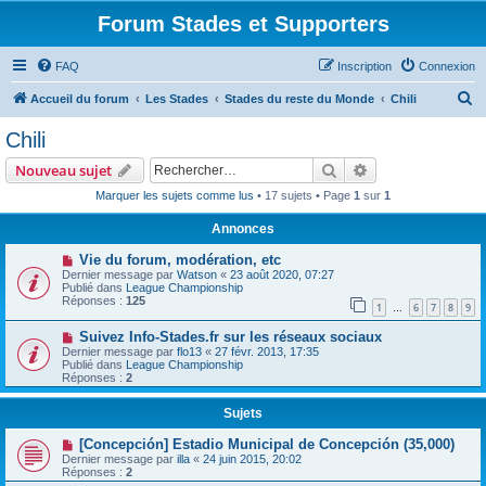
Forum Stades et Supporters
FAQ
Inscription
Connexion
R
Accueil du forum
Les Stades
Stades du reste du Monde
Chili
e
Chili
c
Rechercher
Recherche avanc
Nouveau sujet
h
Marquer les sujets comme lus
• 17 sujets • Page
1
sur
1
e
Annonces
r
c
Vie du forum, modération, etc
Dernier message par
Watson
«
23 août 2020, 07:27
h
Publié dans
League Championship
Réponses :
125
e
1
6
7
8
9
…
r
Suivez Info-Stades.fr sur les réseaux sociaux
Dernier message par
flo13
«
27 févr. 2013, 17:35
Publié dans
League Championship
Réponses :
2
Sujets
[Concepción] Estadio Municipal de Concepción (35,000)
Dernier message par
illa
«
24 juin 2015, 20:02
Réponses :
2