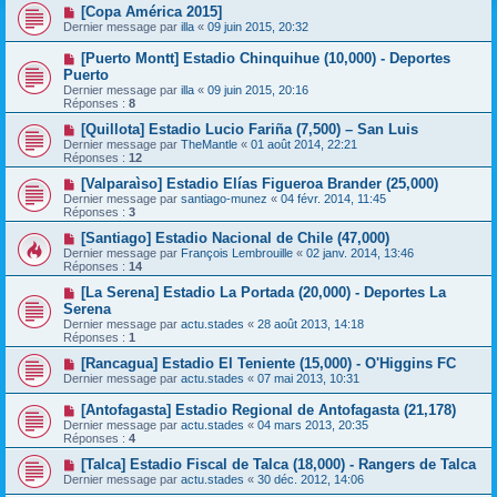
[Copa América 2015]
Dernier message par
illa
«
09 juin 2015, 20:32
[Puerto Montt] Estadio Chinquihue (10,000) - Deportes
Puerto
Dernier message par
illa
«
09 juin 2015, 20:16
Réponses :
8
[Quillota] Estadio Lucio Fariña (7,500) – San Luis
Dernier message par
TheMantle
«
01 août 2014, 22:21
Réponses :
12
[Valparaìso] Estadio Elías Figueroa Brander (25,000)
Dernier message par
santiago-munez
«
04 févr. 2014, 11:45
Réponses :
3
[Santiago] Estadio Nacional de Chile (47,000)
Dernier message par
François Lembrouille
«
02 janv. 2014, 13:46
Réponses :
14
[La Serena] Estadio La Portada (20,000) - Deportes La
Serena
Dernier message par
actu.stades
«
28 août 2013, 14:18
Réponses :
1
[Rancagua] Estadio El Teniente (15,000) - O'Higgins FC
Dernier message par
actu.stades
«
07 mai 2013, 10:31
[Antofagasta] Estadio Regional de Antofagasta (21,178)
Dernier message par
actu.stades
«
04 mars 2013, 20:35
Réponses :
4
[Talca] Estadio Fiscal de Talca (18,000) - Rangers de Talca
Dernier message par
actu.stades
«
30 déc. 2012, 14:06