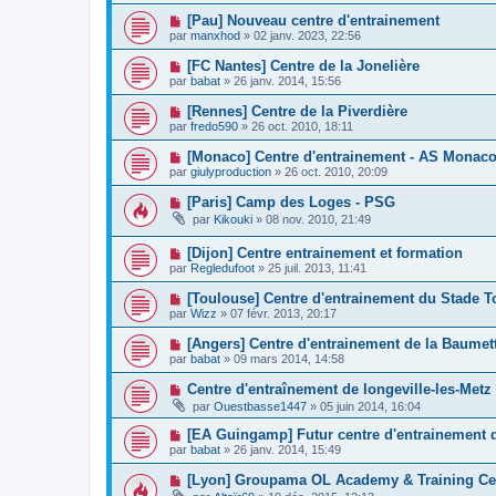
[Pau] Nouveau centre d'entrainement
par
manxhod
»
02 janv. 2023, 22:56
[FC Nantes] Centre de la Jonelière
par
babat
»
26 janv. 2014, 15:56
[Rennes] Centre de la Piverdière
par
fredo590
»
26 oct. 2010, 18:11
[Monaco] Centre d'entrainement - AS Monac
par
giulyproduction
»
26 oct. 2010, 20:09
[Paris] Camp des Loges - PSG
par
Kikouki
»
08 nov. 2010, 21:49
[Dijon] Centre entrainement et formation
par
Regledufoot
»
25 juil. 2013, 11:41
[Toulouse] Centre d'entrainement du Stade T
par
Wizz
»
07 févr. 2013, 20:17
[Angers] Centre d'entrainement de la Baumet
par
babat
»
09 mars 2014, 14:58
Centre d'entraînement de longeville-les-Metz 
par
Ouestbasse1447
»
05 juin 2014, 16:04
[EA Guingamp] Futur centre d'entrainement 
par
babat
»
26 janv. 2014, 15:49
[Lyon] Groupama OL Academy & Training Cen