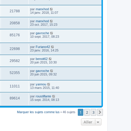
par
manxhod
21788
14 janv. 2018, 11:07
par
manxhod
20858
23 oct. 2017, 15:23
par
gavroche
85176
10 sept. 2017, 08:23
par
Furiano42
22698
23 janv. 2016, 14:25
par
benoit62
29582
20 juin 2015, 10:30
par
gavroche
52355
20 juin 2015, 09:32
par
yannou
11011
13 mars 2015, 11:40
par
roustiflante
89614
15 sept. 2014, 08:13
1
2
3
Suivant
Marquer les sujets comme lus
• 46 sujets
Aller