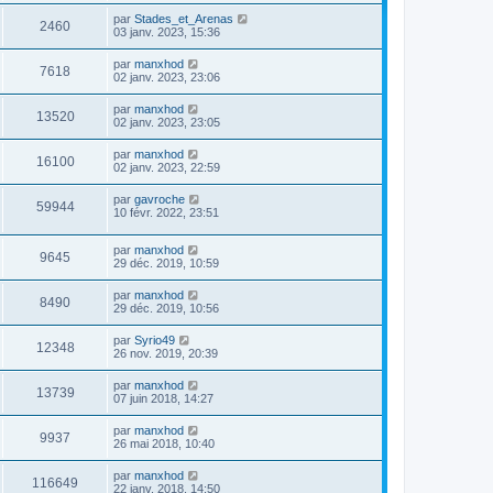
par
Stades_et_Arenas
2460
03 janv. 2023, 15:36
par
manxhod
7618
02 janv. 2023, 23:06
par
manxhod
13520
02 janv. 2023, 23:05
par
manxhod
16100
02 janv. 2023, 22:59
par
gavroche
59944
10 févr. 2022, 23:51
par
manxhod
9645
29 déc. 2019, 10:59
par
manxhod
8490
29 déc. 2019, 10:56
par
Syrio49
12348
26 nov. 2019, 20:39
par
manxhod
13739
07 juin 2018, 14:27
par
manxhod
9937
26 mai 2018, 10:40
par
manxhod
116649
22 janv. 2018, 14:50