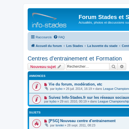
Forum Stades et 
Actualités, photos et discussions su
Raccourcis
FAQ
Accueil du forum
Les Stades
La buvette du stade
Cent
Centres d'entrainement et Formation
Recher
Re
Nouveau sujet
ANNONCES
Vie du forum, modération, etc
par
kybo
»
26 juil. 2014, 16:19
» dans
League Champion
Suivez Info-Stades.fr sur les réseaux sociaux
par
kybo
»
29 oct. 2010, 00:19
» dans
League Championship
SUJETS
[PSG] Nouveau centre d'entrainement
par
lorelei
»
28 sept. 2011, 08:23