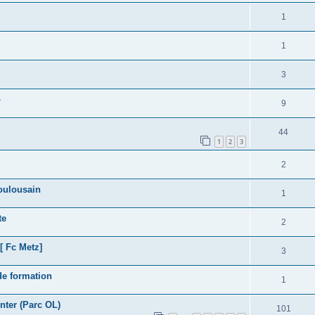
1
1
3
o
9
44
1
2
3
2
oulousain
1
te
2
[ Fc Metz]
3
de formation
1
ter (Parc OL)
101