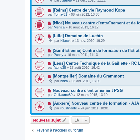
par
Altaïr69
»
19 déc. 2015, 12:12
[Reims] Centre de vie Raymond Kopa
par
Toma-51
»
08 juin 2012, 13:38
[Nice] Nouveau centre d'entraînement et de f
par
Menica
»
18 août 2013, 16:12
[Lille] Domaine de Luchin
par
Kikouki
»
13 nov. 2010, 19:29
[Saint-Etienne] Centre de formation de l'Etrat
par
Punky
»
16 mars 2011, 11:13
[Lens] Centre Technique de la Gaillette - RC 
par
fabric38
»
17 août 2010, 16:42
[Montpellier] Domaine du Grammont
par
bbka
»
03 avr. 2011, 13:00
Nouveau centre d'entrainement PSG
par
Guillaume80
»
12 mars 2015, 13:10
[Auxerre] Nouveau centre de formation - AJA
par
roustiflante
»
24 juin 2011, 18:01
Nouveau sujet
Revenir à l’accueil du forum