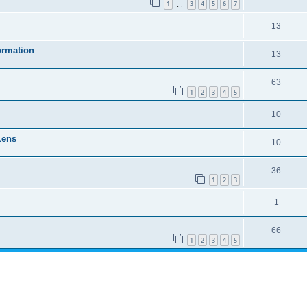
1
3
4
5
6
7
…
13
ormation
13
63
1
2
3
4
5
10
Lens
10
36
1
2
3
1
66
1
2
3
4
5