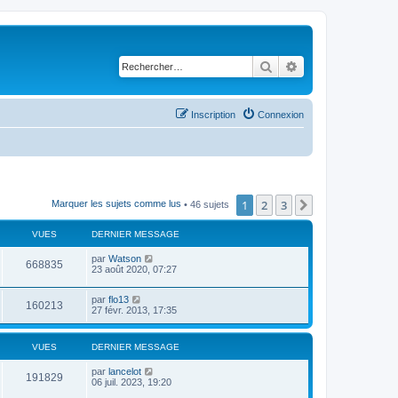
Rechercher
Recherche avancé
Inscription
Connexion
1
2
3
Suivant
Marquer les sujets comme lus
• 46 sujets
VUES
DERNIER MESSAGE
par
Watson
668835
23 août 2020, 07:27
par
flo13
160213
27 févr. 2013, 17:35
VUES
DERNIER MESSAGE
par
lancelot
191829
06 juil. 2023, 19:20