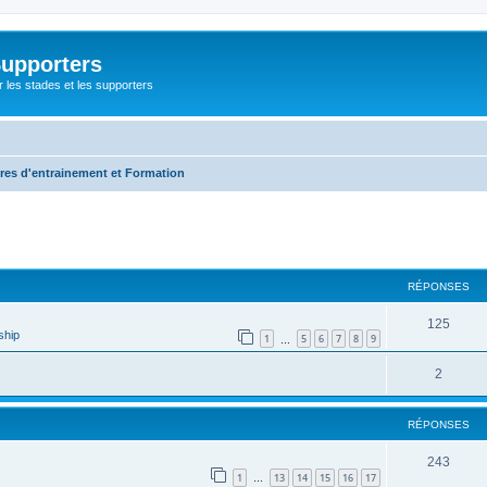
Supporters
r les stades et les supporters
res d'entrainement et Formation
cher
cherche avancée
RÉPONSES
125
ship
1
5
6
7
8
9
…
2
RÉPONSES
243
1
13
14
15
16
17
…