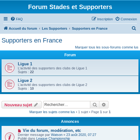
Forum Stades et Supporters
FAQ
Inscription
Connexion
R
Accueil du forum
Les Supporters
Supporters en France
e
Supporters en France
c
Marquer tous les sous-forums comme lus
h
Forum
e
Ligue 1
r
L'activité des supporters des clubs de Ligue 1
Sujets :
22
c
Ligue 2
h
L'activité des supporters des clubs de Ligue 2
e
Sujets :
10
r
Rechercher
Recherche avanc
Nouveau sujet
Marquer les sujets comme lus
• 1 sujet • Page
1
sur
1
Annonces
Vie du forum, modération, etc
Dernier message par
Watson
«
23 août 2020, 07:27
Publié dans
League Championship