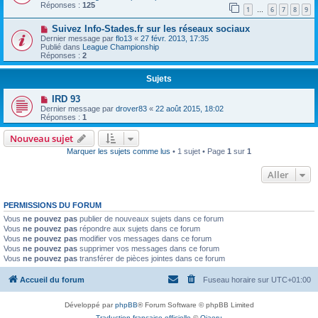
Réponses :
125
1
6
7
8
9
…
Suivez Info-Stades.fr sur les réseaux sociaux
Dernier message par
flo13
«
27 févr. 2013, 17:35
Publié dans
League Championship
Réponses :
2
Sujets
IRD 93
Dernier message par
drover83
«
22 août 2015, 18:02
Réponses :
1
Nouveau sujet
Marquer les sujets comme lus
• 1 sujet • Page
1
sur
1
Aller
PERMISSIONS DU FORUM
Vous
ne pouvez pas
publier de nouveaux sujets dans ce forum
Vous
ne pouvez pas
répondre aux sujets dans ce forum
Vous
ne pouvez pas
modifier vos messages dans ce forum
Vous
ne pouvez pas
supprimer vos messages dans ce forum
Vous
ne pouvez pas
transférer de pièces jointes dans ce forum
Accueil du forum
Fuseau horaire sur
UTC+01:00
Développé par
phpBB
® Forum Software © phpBB Limited
Traduction française officielle
©
Qiaeru