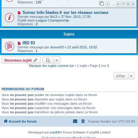
Réponses :
125
1
6
7
8
9
…
Suivez Info-Stades.fr sur les réseaux sociaux
Dernier message par
flo13
«
27 févr. 2013, 17:35
Publié dans
League Championship
Réponses :
2
Sujets
IRD 93
Dernier message par
drover83
«
22 août 2015, 18:02
Réponses :
1
Nouveau sujet
Marquer les sujets comme lus
• 1 sujet • Page
1
sur
1
Aller
PERMISSIONS DU FORUM
Vous
ne pouvez pas
publier de nouveaux sujets dans ce forum
Vous
ne pouvez pas
répondre aux sujets dans ce forum
Vous
ne pouvez pas
modifier vos messages dans ce forum
Vous
ne pouvez pas
supprimer vos messages dans ce forum
Vous
ne pouvez pas
transférer de pièces jointes dans ce forum
Accueil du forum
Fuseau horaire sur
UTC+01:00
Développé par
phpBB
® Forum Software © phpBB Limited
Traduction française officielle
©
Qiaeru