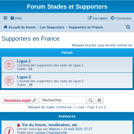
Forum Stades et Supporters
FAQ
Inscription
Connexion
R
Accueil du forum
Les Supporters
Supporters en France
e
Supporters en France
c
Marquer tous les sous-forums comme lus
h
Forum
e
Ligue 1
r
L'activité des supporters des clubs de Ligue 1
Sujets :
22
c
Ligue 2
h
L'activité des supporters des clubs de Ligue 2
e
Sujets :
10
r
Rechercher
Recherche avanc
Nouveau sujet
Marquer les sujets comme lus
• 1 sujet • Page
1
sur
1
Annonces
Vie du forum, modération, etc
Dernier message par
Watson
«
23 août 2020, 07:27
Publié dans
League Championship