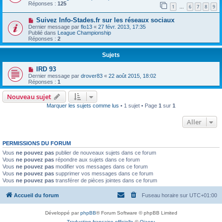
Réponses :
125
1
6
7
8
9
…
Suivez Info-Stades.fr sur les réseaux sociaux
Dernier message par
flo13
«
27 févr. 2013, 17:35
Publié dans
League Championship
Réponses :
2
Sujets
IRD 93
Dernier message par
drover83
«
22 août 2015, 18:02
Réponses :
1
Nouveau sujet
Marquer les sujets comme lus
• 1 sujet • Page
1
sur
1
Aller
PERMISSIONS DU FORUM
Vous
ne pouvez pas
publier de nouveaux sujets dans ce forum
Vous
ne pouvez pas
répondre aux sujets dans ce forum
Vous
ne pouvez pas
modifier vos messages dans ce forum
Vous
ne pouvez pas
supprimer vos messages dans ce forum
Vous
ne pouvez pas
transférer de pièces jointes dans ce forum
Accueil du forum
Fuseau horaire sur
UTC+01:00
Développé par
phpBB
® Forum Software © phpBB Limited
Traduction française officielle
©
Qiaeru