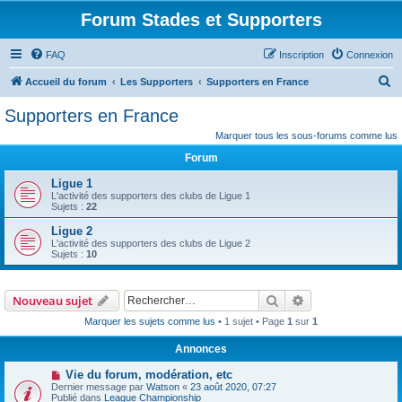
Forum Stades et Supporters
FAQ
Inscription
Connexion
R
Accueil du forum
Les Supporters
Supporters en France
e
Supporters en France
c
Marquer tous les sous-forums comme lus
h
Forum
e
Ligue 1
r
L'activité des supporters des clubs de Ligue 1
Sujets :
22
c
Ligue 2
h
L'activité des supporters des clubs de Ligue 2
e
Sujets :
10
r
Rechercher
Recherche avanc
Nouveau sujet
Marquer les sujets comme lus
• 1 sujet • Page
1
sur
1
Annonces
Vie du forum, modération, etc
Dernier message par
Watson
«
23 août 2020, 07:27
Publié dans
League Championship