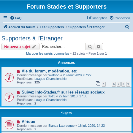
Forum Stades et Supporters
FAQ
Inscription
Connexion
R
Accueil du forum
Les Supporters
Supporters à l'Etranger
e
Supporters à l'Etranger
c
Rechercher
Recherche avanc
Nouveau sujet
h
Marquer les sujets comme lus
• 12 sujets • Page
1
sur
1
e
Annonces
r
c
Vie du forum, modération, etc
Dernier message par
Watson
«
23 août 2020, 07:27
h
Publié dans
League Championship
Réponses :
125
e
1
6
7
8
9
…
r
Suivez Info-Stades.fr sur les réseaux sociaux
Dernier message par
flo13
«
27 févr. 2013, 17:35
Publié dans
League Championship
Réponses :
2
Sujets
Afrique
Dernier message par
Bianca Labrecque
«
16 juil. 2020, 14:23
Réponses :
2