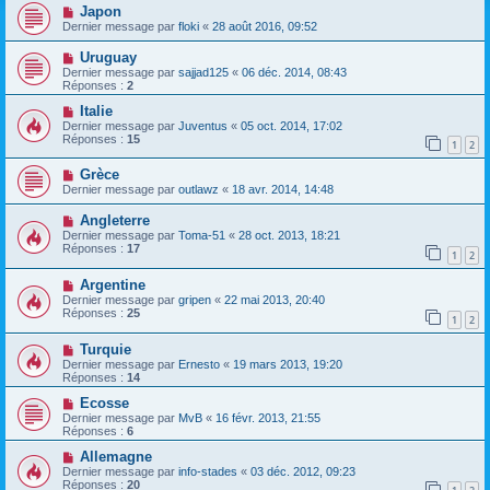
Japon
Dernier message par
floki
«
28 août 2016, 09:52
Uruguay
Dernier message par
sajjad125
«
06 déc. 2014, 08:43
Réponses :
2
Italie
Dernier message par
Juventus
«
05 oct. 2014, 17:02
Réponses :
15
1
2
Grèce
Dernier message par
outlawz
«
18 avr. 2014, 14:48
Angleterre
Dernier message par
Toma-51
«
28 oct. 2013, 18:21
Réponses :
17
1
2
Argentine
Dernier message par
gripen
«
22 mai 2013, 20:40
Réponses :
25
1
2
Turquie
Dernier message par
Ernesto
«
19 mars 2013, 19:20
Réponses :
14
Ecosse
Dernier message par
MvB
«
16 févr. 2013, 21:55
Réponses :
6
Allemagne
Dernier message par
info-stades
«
03 déc. 2012, 09:23
Réponses :
20