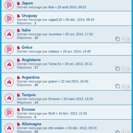
Japon
Dernier message par
floki
«
28 août 2016, 09:52
Uruguay
Dernier message par
sajjad125
«
06 déc. 2014, 08:43
Réponses :
2
Italie
Dernier message par
Juventus
«
05 oct. 2014, 17:02
Réponses :
15
1
2
Grèce
Dernier message par
outlawz
«
18 avr. 2014, 14:48
Angleterre
Dernier message par
Toma-51
«
28 oct. 2013, 18:21
Réponses :
17
1
2
Argentine
Dernier message par
gripen
«
22 mai 2013, 20:40
Réponses :
25
1
2
Turquie
Dernier message par
Ernesto
«
19 mars 2013, 19:20
Réponses :
14
Ecosse
Dernier message par
MvB
«
16 févr. 2013, 21:55
Réponses :
6
Allemagne
Dernier message par
info-stades
«
03 déc. 2012, 09:23
Réponses :
20