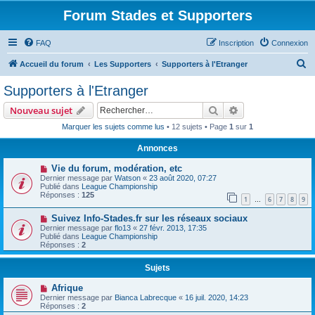
Forum Stades et Supporters
FAQ
Inscription
Connexion
R
Accueil du forum
Les Supporters
Supporters à l'Etranger
e
Supporters à l'Etranger
c
Rechercher
Recherche avanc
Nouveau sujet
h
Marquer les sujets comme lus
• 12 sujets • Page
1
sur
1
e
Annonces
r
c
Vie du forum, modération, etc
Dernier message par
Watson
«
23 août 2020, 07:27
h
Publié dans
League Championship
Réponses :
125
e
1
6
7
8
9
…
r
Suivez Info-Stades.fr sur les réseaux sociaux
Dernier message par
flo13
«
27 févr. 2013, 17:35
Publié dans
League Championship
Réponses :
2
Sujets
Afrique
Dernier message par
Bianca Labrecque
«
16 juil. 2020, 14:23
Réponses :
2