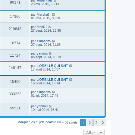
par
Rouennais
90371
23 avr. 2015, 16:13
par
Marshall_
17366
01 févr. 2015, 00:30
par
fabol22
219843
27 sept. 2014, 13:36
par
simpson5
16774
27 sept. 2014, 11:06
par
yannou
11724
08 sept. 2014, 10:19
par
L'OREILLE QUI SAIT
148147
17 août 2014, 13:37
par
L'OREILLE QUI SAIT
15450
16 août 2014, 19:14
par
simpson5
333222
01 juil. 2014, 17:49
par
yannou
55521
19 mai 2014, 16:41
1
2
3
Suivant
Marquer les sujets comme lus
• 56 sujets
Aller