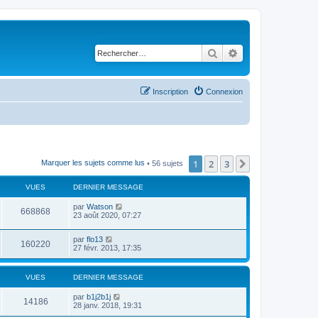
Rechercher
Recherche avancé
Inscription
Connexion
1
2
3
Suivant
Marquer les sujets comme lus
• 56 sujets
VUES
DERNIER MESSAGE
par
Watson
668868
23 août 2020, 07:27
par
flo13
160220
27 févr. 2013, 17:35
VUES
DERNIER MESSAGE
par
b1j2b1j
14186
28 janv. 2018, 19:31