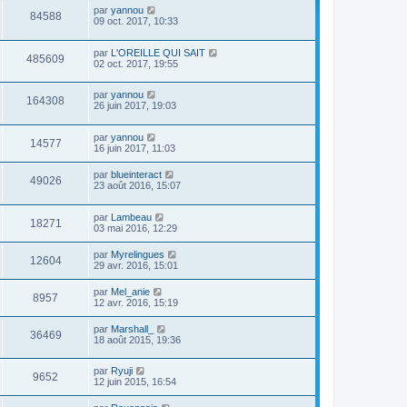
par
yannou
84588
09 oct. 2017, 10:33
par
L'OREILLE QUI SAIT
485609
02 oct. 2017, 19:55
par
yannou
164308
26 juin 2017, 19:03
par
yannou
14577
16 juin 2017, 11:03
par
blueinteract
49026
23 août 2016, 15:07
par
Lambeau
18271
03 mai 2016, 12:29
par
Myrelingues
12604
29 avr. 2016, 15:01
par
Mel_anie
8957
12 avr. 2016, 15:19
par
Marshall_
36469
18 août 2015, 19:36
par
Ryuji
9652
12 juin 2015, 16:54