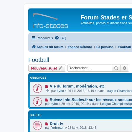
Forum Stades et 
Actualités, photos et discussions su
Raccourcis
FAQ
Accueil du forum
Espace Détente
La pelouse
Football
Football
Recher
Re
Nouveau sujet
ANNONCES
Vie du forum, modération, etc
par
kybo
»
26 juil. 2014, 16:19
» dans
League Champion
Suivez Info-Stades.fr sur les réseaux sociaux
par
kybo
»
29 oct. 2010, 00:19
» dans
League Championship
SUJETS
Droit tv
par
fierbreton
»
28 janv. 2018, 13:45