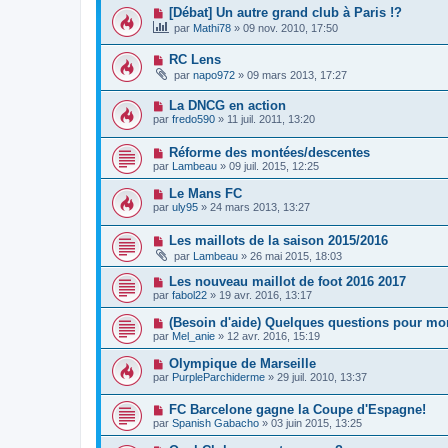
[Débat] Un autre grand club à Paris !?
par
Mathi78
»
09 nov. 2010, 17:50
RC Lens
par
napo972
»
09 mars 2013, 17:27
La DNCG en action
par
fredo590
»
11 juil. 2011, 13:20
Réforme des montées/descentes
par
Lambeau
»
09 juil. 2015, 12:25
Le Mans FC
par
uly95
»
24 mars 2013, 13:27
Les maillots de la saison 2015/2016
par
Lambeau
»
26 mai 2015, 18:03
Les nouveau maillot de foot 2016 2017
par
fabol22
»
19 avr. 2016, 13:17
(Besoin d'aide) Quelques questions pour mo
par
Mel_anie
»
12 avr. 2016, 15:19
Olympique de Marseille
par
PurpleParchiderme
»
29 juil. 2010, 13:37
FC Barcelone gagne la Coupe d'Espagne!
par
Spanish Gabacho
»
03 juin 2015, 13:25