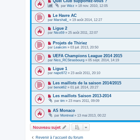
Quel Club supportez-vous ?
par
Wizz
»
18 nov. 2010, 12:05
Le Havre AC
par
Marshall_
»
19 août 2014, 12:27
Ligue 2
par
Nico59
»
25 août 2011, 22:07
Projets de Thiriez
par
Leakcim
»
03 juil. 2013, 20:50
UEFA Champions League 2014 2015
par
Nico_RCStrasbourg
»
05 sept. 2014, 14:19
Ligue 1
par
napo972
»
23 août 2011, 20:10
Les maillots de la saison 2014/2015
par
benoit62
»
01 juil. 2014, 20:27
Les maillots Saison 2013-2014
par
tim
»
23 mars 2011, 09:09
AS Monaco
par
Montreal
»
13 mai 2013, 00:22
Nouveau sujet
Revenir à l’accueil du forum