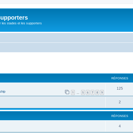
Supporters
r les stades et les supporters
cher
cherche avancée
RÉPONSES
125
ship
1
5
6
7
8
9
…
2
RÉPONSES
4