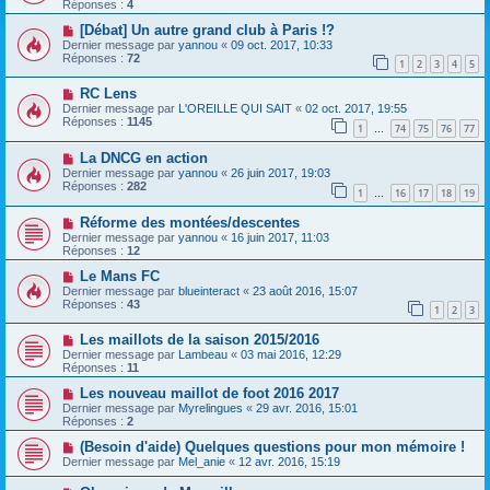
Réponses :
4
[Débat] Un autre grand club à Paris !?
Dernier message par
yannou
«
09 oct. 2017, 10:33
Réponses :
72
1
2
3
4
5
RC Lens
Dernier message par
L'OREILLE QUI SAIT
«
02 oct. 2017, 19:55
Réponses :
1145
1
74
75
76
77
…
La DNCG en action
Dernier message par
yannou
«
26 juin 2017, 19:03
Réponses :
282
1
16
17
18
19
…
Réforme des montées/descentes
Dernier message par
yannou
«
16 juin 2017, 11:03
Réponses :
12
Le Mans FC
Dernier message par
blueinteract
«
23 août 2016, 15:07
Réponses :
43
1
2
3
Les maillots de la saison 2015/2016
Dernier message par
Lambeau
«
03 mai 2016, 12:29
Réponses :
11
Les nouveau maillot de foot 2016 2017
Dernier message par
Myrelingues
«
29 avr. 2016, 15:01
Réponses :
2
(Besoin d'aide) Quelques questions pour mon mémoire !
Dernier message par
Mel_anie
«
12 avr. 2016, 15:19