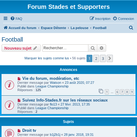
Forum Stades et Supporters
FAQ
Inscription
Connexion
R
Accueil du forum
Espace Détente
La pelouse
Football
e
Football
c
Rechercher
Recherche avanc
Nouveau sujet
h
e
1
2
3
Suivant
Marquer les sujets comme lus
• 56 sujets
r
Annonces
c
Vie du forum, modération, etc
h
Dernier message par
Watson
«
23 août 2020, 07:27
Publié dans
League Championship
e
Réponses :
125
1
6
7
8
9
…
r
Suivez Info-Stades.fr sur les réseaux sociaux
Dernier message par
flo13
«
27 févr. 2013, 17:35
Publié dans
League Championship
Réponses :
2
Sujets
Droit tv
Dernier message par
b1j2b1j
«
28 janv. 2018, 19:31