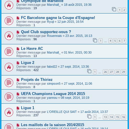
Olympique de Marseille
Dernier message par
Marshall_
«
18 août 2015, 19:36
Réponses :
19
1
2
FC Barcelone gagne la Coupe d'Espagne!
Dernier message par
Ryuji
«
12 juin 2015, 16:54
Réponses :
1
Quel Club supportez-vous ?
Dernier message par
Rouennais
«
23 avr. 2015, 16:13
Réponses :
96
1
4
5
6
7
…
Le Havre AC
Dernier message par
Marshall_
«
01 févr. 2015, 00:30
Réponses :
13
Ligue 2
Dernier message par
fabol22
«
27 sept. 2014, 13:36
Réponses :
422
1
26
27
28
29
…
Projets de Thiriez
Dernier message par
simpson5
«
27 sept. 2014, 11:06
Réponses :
8
UEFA Champions League 2014 2015
Dernier message par
yannou
«
08 sept. 2014, 10:19
Réponses :
1
Ligue 1
Dernier message par
L'OREILLE QUI SAIT
«
17 août 2014, 13:37
Réponses :
237
1
13
14
15
16
…
Les maillots de la saison 2014/2015
Dernier message par
L'OREILLE QUI SAIT
«
16 août 2014, 19:14