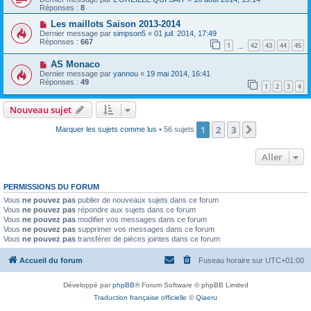
Réponses :
8
Les maillots Saison 2013-2014
Dernier message par
simpson5
«
01 juil. 2014, 17:49
Réponses :
667
1
42
43
44
45
…
AS Monaco
Dernier message par
yannou
«
19 mai 2014, 16:41
Réponses :
49
1
2
3
4
Nouveau sujet
1
2
3
Suivant
Marquer les sujets comme lus
• 56 sujets
Aller
PERMISSIONS DU FORUM
Vous
ne pouvez pas
publier de nouveaux sujets dans ce forum
Vous
ne pouvez pas
répondre aux sujets dans ce forum
Vous
ne pouvez pas
modifier vos messages dans ce forum
Vous
ne pouvez pas
supprimer vos messages dans ce forum
Vous
ne pouvez pas
transférer de pièces jointes dans ce forum
Accueil du forum
Fuseau horaire sur
UTC+01:00
Développé par
phpBB
® Forum Software © phpBB Limited
Traduction française officielle
©
Qiaeru