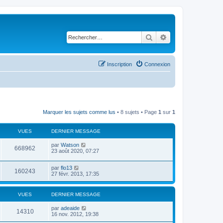
Rechercher
Recherche avancé
Inscription
Connexion
Marquer les sujets comme lus
• 8 sujets • Page
1
sur
1
VUES
DERNIER MESSAGE
par
Watson
668962
23 août 2020, 07:27
par
flo13
160243
27 févr. 2013, 17:35
VUES
DERNIER MESSAGE
par
adeaide
14310
16 nov. 2012, 19:38