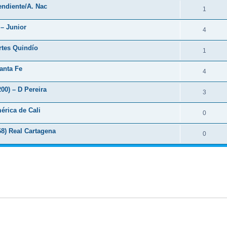
endiente/A. Nac
1
 – Junior
4
rtes Quindío
1
Santa Fe
4
00) – D Pereira
3
érica de Cali
0
8) Real Cartagena
0