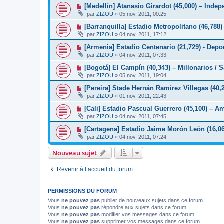
[Medellín] Atanasio Girardot (45,000) – Indep
par
ZIZOU
»
05 nov. 2011, 00:25
[Barranquilla] Estadio Metropolitano (46,788)
par
ZIZOU
»
04 nov. 2011, 17:12
[Armenia] Estadio Centenario (21,729) - Depo
par
ZIZOU
»
04 nov. 2011, 07:33
[Bogotá] El Campín (40,343) – Millonarios / 
par
ZIZOU
»
05 nov. 2011, 19:04
[Pereira] Stade Hernán Ramírez Villegas (40,2
par
ZIZOU
»
01 nov. 2011, 22:43
[Cali] Estadio Pascual Guerrero (45,100) – Am
par
ZIZOU
»
04 nov. 2011, 07:45
[Cartagena] Estadio Jaime Morón León (16,06
par
ZIZOU
»
04 nov. 2011, 07:24
Nouveau sujet
Revenir à l’accueil du forum
PERMISSIONS DU FORUM
Vous
ne pouvez pas
publier de nouveaux sujets dans ce forum
Vous
ne pouvez pas
répondre aux sujets dans ce forum
Vous
ne pouvez pas
modifier vos messages dans ce forum
Vous
ne pouvez pas
supprimer vos messages dans ce forum