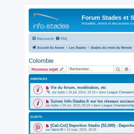
Forum Stades et 
Actualités, photos et discussions su
Raccourcis
FAQ
Accueil du forum
Les Stades
Stades du reste du Monde
Colombie
Recher
Re
Nouveau sujet
ANNONCES
Vie du forum, modération, etc
par
kybo
»
26 juil. 2014, 16:19
» dans
League Champion
Suivez Info-Stades.fr sur les réseaux sociaux
par
kybo
»
29 oct. 2010, 00:19
» dans
League Championship
SUJETS
[Cali-Col] Deportivo Stadio (52,000) - Deporti
par
fabric38
»
12 sept. 2010, 18:25