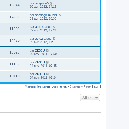
par
simpson5
13044
10 avr. 2012, 14:13
par
santiago-munez
14292
09 avr. 2012, 18:38
par
actu.stades
11208
09 avr. 2012, 17:21
par
actu.stades
14420
09 avr. 2012, 17:19
par
ZIZOU
13023
09 nov. 2011, 17:50
par
ZIZOU
11192
04 nov. 2011, 07:45
par
ZIZOU
10718
04 nov. 2011, 07:24
Marquer les sujets comme lus
• 8 sujets • Page
1
sur
1
Aller