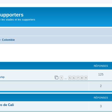
Supporters
r les stades et les supporters
Colombie
cher
cherche avancée
RÉPONSES
125
ship
1
5
6
7
8
9
…
2
RÉPONSES
vo de Cali
3