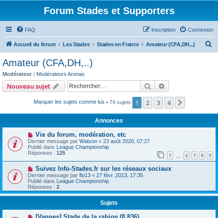
Forum Stades et Supporters
FAQ
Inscription
Connexion
R
Accueil du forum
Les Stades
Stades en France
Amateur (CFA,DH,..)
e
Amateur (CFA,DH,..)
c
Modérateur :
Modérateurs Arenas
h
Rechercher
Recherche avanc
Nouveau sujet
e
1
2
3
4
Suivant
Marquer les sujets comme lus
• 74 sujets
r
c
Annonces
h
Vie du forum, modération, etc
e
Dernier message par
Watson
«
23 août 2020, 07:27
Publié dans
League Championship
r
Réponses :
125
1
6
7
8
9
…
Suivez Info-Stades.fr sur les réseaux sociaux
Dernier message par
flo13
«
27 févr. 2013, 17:35
Publié dans
League Championship
Réponses :
2
Sujets
[Vannes] Stade de la rabine (8,836)