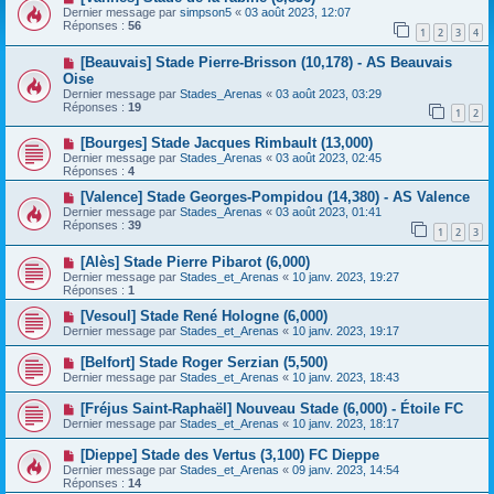
Dernier message par
simpson5
«
03 août 2023, 12:07
Réponses :
56
1
2
3
4
[Beauvais] Stade Pierre-Brisson (10,178) - AS Beauvais
Oise
Dernier message par
Stades_Arenas
«
03 août 2023, 03:29
Réponses :
19
1
2
[Bourges] Stade Jacques Rimbault (13,000)
Dernier message par
Stades_Arenas
«
03 août 2023, 02:45
Réponses :
4
[Valence] Stade Georges-Pompidou (14,380) - AS Valence
Dernier message par
Stades_Arenas
«
03 août 2023, 01:41
Réponses :
39
1
2
3
[Alès] Stade Pierre Pibarot (6,000)
Dernier message par
Stades_et_Arenas
«
10 janv. 2023, 19:27
Réponses :
1
[Vesoul] Stade René Hologne (6,000)
Dernier message par
Stades_et_Arenas
«
10 janv. 2023, 19:17
[Belfort] Stade Roger Serzian (5,500)
Dernier message par
Stades_et_Arenas
«
10 janv. 2023, 18:43
[Fréjus Saint-Raphaël] Nouveau Stade (6,000) - Étoile FC
Dernier message par
Stades_et_Arenas
«
10 janv. 2023, 18:17
[Dieppe] Stade des Vertus (3,100) FC Dieppe
Dernier message par
Stades_et_Arenas
«
09 janv. 2023, 14:54
Réponses :
14