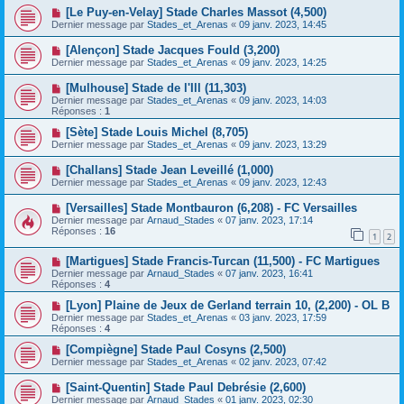
[Le Puy-en-Velay] Stade Charles Massot (4,500)
Dernier message par
Stades_et_Arenas
«
09 janv. 2023, 14:45
[Alençon] Stade Jacques Fould (3,200)
Dernier message par
Stades_et_Arenas
«
09 janv. 2023, 14:25
[Mulhouse] Stade de l'Ill (11,303)
Dernier message par
Stades_et_Arenas
«
09 janv. 2023, 14:03
Réponses :
1
[Sète] Stade Louis Michel (8,705)
Dernier message par
Stades_et_Arenas
«
09 janv. 2023, 13:29
[Challans] Stade Jean Leveillé (1,000)
Dernier message par
Stades_et_Arenas
«
09 janv. 2023, 12:43
[Versailles] Stade Montbauron (6,208) - FC Versailles
Dernier message par
Arnaud_Stades
«
07 janv. 2023, 17:14
Réponses :
16
1
2
[Martigues] Stade Francis-Turcan (11,500) - FC Martigues
Dernier message par
Arnaud_Stades
«
07 janv. 2023, 16:41
Réponses :
4
[Lyon] Plaine de Jeux de Gerland terrain 10, (2,200) - OL B
Dernier message par
Stades_et_Arenas
«
03 janv. 2023, 17:59
Réponses :
4
[Compiègne] Stade Paul Cosyns (2,500)
Dernier message par
Stades_et_Arenas
«
02 janv. 2023, 07:42
[Saint-Quentin] Stade Paul Debrésie (2,600)
Dernier message par
Arnaud_Stades
«
01 janv. 2023, 02:30