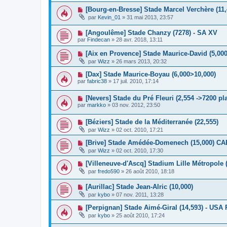
[Bourg-en-Bresse] Stade Marcel Verchère (11,
par
Kevin_01
»
31 mai 2013, 23:57
[Angoulême] Stade Chanzy (7278) - SA XV
par
Findecan
»
28 avr. 2018, 13:11
[Aix en Provence] Stade Maurice-David (5,000
par
Wizz
»
26 mars 2013, 20:32
[Dax] Stade Maurice-Boyau (6,000>10,000)
par
fabric38
»
17 juil. 2010, 17:14
[Nevers] Stade du Pré Fleuri (2,554 ->7200 pl
par
markko
»
03 nov. 2012, 23:50
[Béziers] Stade de la Méditerranée (22,555)
par
Wizz
»
02 oct. 2010, 17:21
[Brive] Stade Amédée-Domenech (15,000) CA
par
Wizz
»
02 oct. 2010, 17:30
[Villeneuve-d'Ascq] Stadium Lille Métropole 
par
fredo590
»
26 août 2010, 18:18
[Aurillac] Stade Jean-Alric (10,000)
par
kybo
»
07 nov. 2011, 13:28
[Perpignan] Stade Aimé-Giral (14,593) - USA
par
kybo
»
25 août 2010, 17:24