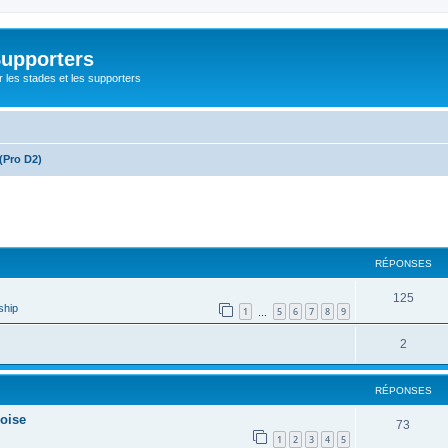
Supporters
r les stades et les supporters
(Pro D2)
cher
cherche avancée
RÉPONSES
125
ship
1
5
6
7
8
9
…
2
RÉPONSES
loise
73
1
2
3
4
5