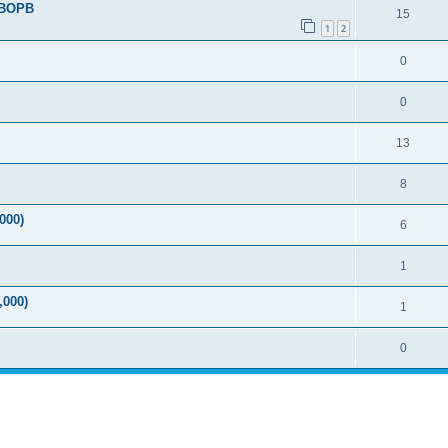
) BOPB
15
1
2
0
0
13
8
000)
6
1
,000)
1
0