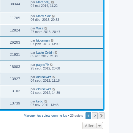
par
Marshall_
38344
04 mai 2014, 11:22
par
Mardi Soir
11705
06 déc. 2013, 20:33
par
Wizz
12824
27 mars 2013, 20:47
par
bigorman
26203
07 janv. 2013, 13:09
par
Lapin Crétin
21931
05 oct. 2012, 21:49
par
pages79
18003
25 sept. 2012, 20:08
par
clausewitz
13927
04 sept. 2012, 11:18
par
clausewitz
13102
01 sept. 2012, 14:39
par
kybo
13739
07 nov. 2011, 13:48
1
2
Suivant
Marquer les sujets comme lus
• 23 sujets
Aller