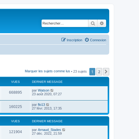
Rechercher
Recherche avancé
Inscription
Connexion
1
2
Suivant
Marquer les sujets comme lus
• 23 sujets
VUES
DERNIER MESSAGE
par
Watson
668895
23 août 2020, 07:27
par
flo13
160225
27 févr. 2013, 17:35
VUES
DERNIER MESSAGE
par
Arnaud_Stades
121904
27 déc. 2022, 21:59