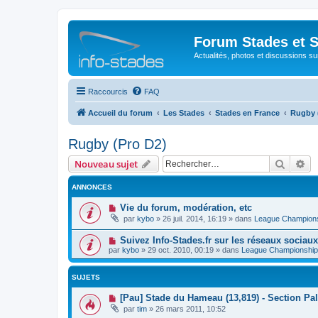
Forum Stades et 
Actualités, photos et discussions su
Raccourcis
FAQ
Accueil du forum
Les Stades
Stades en France
Rugby 
Rugby (Pro D2)
Recher
Re
Nouveau sujet
ANNONCES
Vie du forum, modération, etc
par
kybo
»
26 juil. 2014, 16:19
» dans
League Champion
Suivez Info-Stades.fr sur les réseaux sociaux
par
kybo
»
29 oct. 2010, 00:19
» dans
League Championship
SUJETS
[Pau] Stade du Hameau (13,819) - Section Pa
par
tim
»
26 mars 2011, 10:52