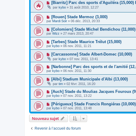
[Biarritz] Parc des sports d'Aguiléra (15,000
par
kybo
»
31 août 2010, 12:27
[Rouen] Stade Mermoz (3,000)
par
Mardi Soir
»
06 déc. 2013, 20:33
[Colomiers] Stade Michel Bendichou (11,000)
par
Wizz
»
27 mars 2013, 20:47
[Tarbes] Stade Maurice Trélut (15,000)
par
kybo
»
06 nov. 2011, 11:21
[Carcassonne] Stade Albert-Domec (10,000)
par
kybo
»
07 nov. 2011, 13:41
[Narbonne] Parc des sports et de l'amitié (12,
par
kybo
»
06 nov. 2011, 11:30
[Albi] Stadium Municipale d'Albi (13,000)
par
tim
»
02 févr. 2011, 16:20
[Auch] Stade du Moulias Jacques Fouroux (9
par
kybo
»
07 nov. 2011, 13:22
[Périgueux] Stade Francis Rongiéras (10,000)
par
kybo
»
07 nov. 2011, 13:48
Nouveau sujet
Revenir à l’accueil du forum