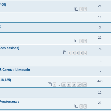
400)
26
1
2
11
)
3
21
1
2
aces assises)
74
1
2
3
4
5
13
B Corrèze Limousin
12
(18,185)
440
1
26
27
28
29
30
…
12
 Perpignanais
23
1
2