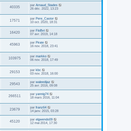
par
Arnaud_Stades
40335
26 déc. 2022, 13:23
par
Pere_Castor
17571
10 oct. 2020, 18:31
par
FloBvt
16420
07 avr. 2019, 14:18
par
Pirate
45963
16 nov. 2018, 23:41
par
markko
103975
06 nov. 2018, 17:49
par
kbc
29153
03 nov. 2018, 16:00
par
waleedijaz
29543
25 avr. 2016, 09:08
par
yannig74
266511
18 mars 2016, 11:04
par
franz64
23679
14 janv. 2015, 03:28
par
elgwendo09
45120
12 mai 2014, 17:30