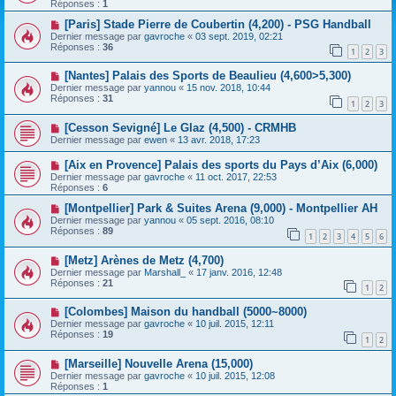
Réponses :
1
[Paris] Stade Pierre de Coubertin (4,200) - PSG Handball
Dernier message par
gavroche
«
03 sept. 2019, 02:21
Réponses :
36
1
2
3
[Nantes] Palais des Sports de Beaulieu (4,600>5,300)
Dernier message par
yannou
«
15 nov. 2018, 10:44
Réponses :
31
1
2
3
[Cesson Sevigné] Le Glaz (4,500) - CRMHB
Dernier message par
ewen
«
13 avr. 2018, 17:23
[Aix en Provence] Palais des sports du Pays d’Aix (6,000)
Dernier message par
gavroche
«
11 oct. 2017, 22:53
Réponses :
6
[Montpellier] Park & Suites Arena (9,000) - Montpellier AH
Dernier message par
yannou
«
05 sept. 2016, 08:10
Réponses :
89
1
2
3
4
5
6
[Metz] Arènes de Metz (4,700)
Dernier message par
Marshall_
«
17 janv. 2016, 12:48
Réponses :
21
1
2
[Colombes] Maison du handball (5000~8000)
Dernier message par
gavroche
«
10 juil. 2015, 12:11
Réponses :
19
1
2
[Marseille] Nouvelle Arena (15,000)
Dernier message par
gavroche
«
10 juil. 2015, 12:08
Réponses :
1