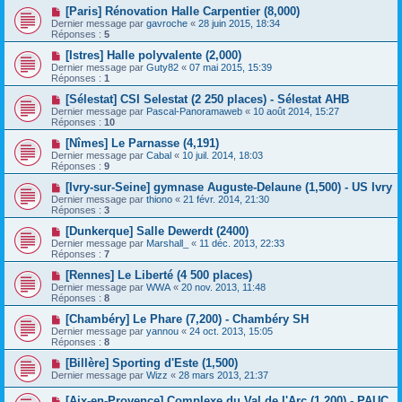
[Paris] Rénovation Halle Carpentier (8,000)
Dernier message par
gavroche
«
28 juin 2015, 18:34
Réponses :
5
[Istres] Halle polyvalente (2,000)
Dernier message par
Guty82
«
07 mai 2015, 15:39
Réponses :
1
[Sélestat] CSI Selestat (2 250 places) - Sélestat AHB
Dernier message par
Pascal-Panoramaweb
«
10 août 2014, 15:27
Réponses :
10
[Nîmes] Le Parnasse (4,191)
Dernier message par
Cabal
«
10 juil. 2014, 18:03
Réponses :
9
[Ivry-sur-Seine] gymnase Auguste-Delaune (1,500) - US Ivry
Dernier message par
thiono
«
21 févr. 2014, 21:30
Réponses :
3
[Dunkerque] Salle Dewerdt (2400)
Dernier message par
Marshall_
«
11 déc. 2013, 22:33
Réponses :
7
[Rennes] Le Liberté (4 500 places)
Dernier message par
WWA
«
20 nov. 2013, 11:48
Réponses :
8
[Chambéry] Le Phare (7,200) - Chambéry SH
Dernier message par
yannou
«
24 oct. 2013, 15:05
Réponses :
8
[Billère] Sporting d'Este (1,500)
Dernier message par
Wizz
«
28 mars 2013, 21:37
[Aix-en-Provence] Complexe du Val de l'Arc (1,200) - PAUC