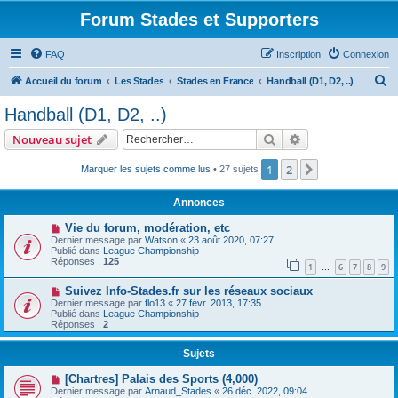
Forum Stades et Supporters
FAQ
Inscription
Connexion
R
Accueil du forum
Les Stades
Stades en France
Handball (D1, D2, ..)
e
Handball (D1, D2, ..)
c
Rechercher
Recherche avanc
Nouveau sujet
h
e
1
2
Suivant
Marquer les sujets comme lus
• 27 sujets
r
Annonces
c
Vie du forum, modération, etc
h
Dernier message par
Watson
«
23 août 2020, 07:27
Publié dans
League Championship
e
Réponses :
125
1
6
7
8
9
…
r
Suivez Info-Stades.fr sur les réseaux sociaux
Dernier message par
flo13
«
27 févr. 2013, 17:35
Publié dans
League Championship
Réponses :
2
Sujets
[Chartres] Palais des Sports (4,000)
Dernier message par
Arnaud_Stades
«
26 déc. 2022, 09:04