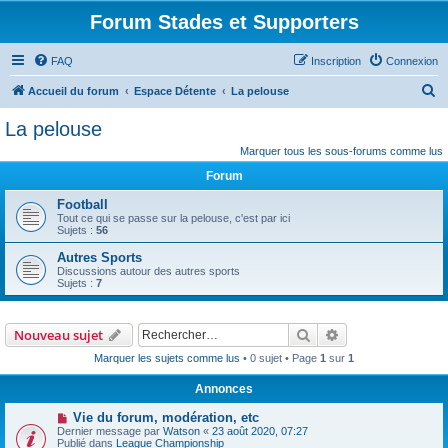
Forum Stades et Supporters
FAQ
Inscription
Connexion
R
Accueil du forum
Espace Détente
La pelouse
e
La pelouse
c
Marquer tous les sous-forums comme lus
h
Forum
e
Football
r
Tout ce qui se passe sur la pelouse, c'est par ici
Sujets :
56
c
Autres Sports
h
Discussions autour des autres sports
e
Sujets :
7
r
Rechercher
Recherche avanc
Nouveau sujet
Marquer les sujets comme lus
• 0 sujet • Page
1
sur
1
Annonces
Vie du forum, modération, etc
Dernier message par
Watson
«
23 août 2020, 07:27
Publié dans
League Championship