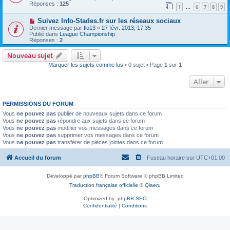
Réponses :
125
1
6
7
8
9
…
Suivez Info-Stades.fr sur les réseaux sociaux
Dernier message par
flo13
«
27 févr. 2013, 17:35
Publié dans
League Championship
Réponses :
2
Nouveau sujet
Marquer les sujets comme lus
• 0 sujet • Page
1
sur
1
Aller
PERMISSIONS DU FORUM
Vous
ne pouvez pas
publier de nouveaux sujets dans ce forum
Vous
ne pouvez pas
répondre aux sujets dans ce forum
Vous
ne pouvez pas
modifier vos messages dans ce forum
Vous
ne pouvez pas
supprimer vos messages dans ce forum
Vous
ne pouvez pas
transférer de pièces jointes dans ce forum
Accueil du forum
Fuseau horaire sur
UTC+01:00
Développé par
phpBB
® Forum Software © phpBB Limited
Traduction française officielle
©
Qiaeru
Optimized by:
phpBB SEO
Confidentialité
|
Conditions