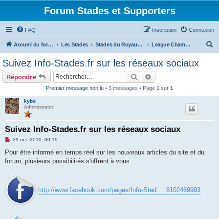
Forum Stades et Supporters
FAQ
Inscription
Connexion
R
Accueil du forum
Les Stades
Stades du Royaume-Uni et de l'Irlande
League Championship
e
Suivez Info-Stades.fr sur les réseaux sociaux
c
Rechercher
Recherche avancée
Répondre
h
Premier message non lu
• 3 messages • Page
1
sur
1
e
kybo
r
Administrator
c
h
Suivez Info-Stades.fr sur les réseaux sociaux
e
M
29 oct. 2010, 00:19
e
r
s
Pour être informé en temps réel sur les nouveaux articles du site et du
s
forum, plusieurs possibilités s'offrent à vous :
a
g
e
n
o
http://www.facebook.com/pages/Info-Stad ... 6102469993
n
l
u