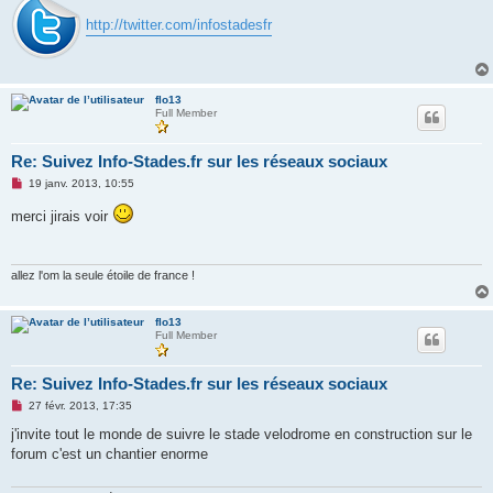
http://twitter.com/infostadesfr
flo13
Full Member
Re: Suivez Info-Stades.fr sur les réseaux sociaux
M
19 janv. 2013, 10:55
e
s
merci jirais voir
s
a
g
e
n
allez l'om la seule étoile de france !
o
n
l
flo13
u
Full Member
Re: Suivez Info-Stades.fr sur les réseaux sociaux
M
27 févr. 2013, 17:35
e
s
j'invite tout le monde de suivre le stade velodrome en construction sur le
s
forum c'est un chantier enorme
a
g
e