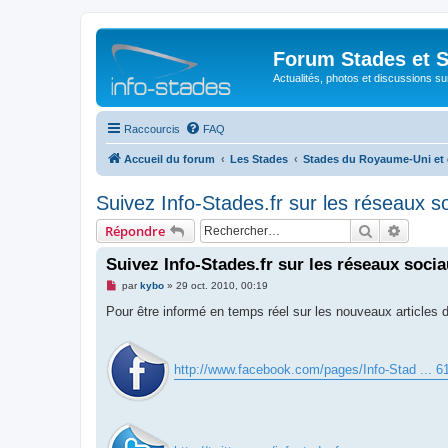
Forum Stades et 
Actualités, photos et discussions su
Raccourcis
FAQ
Accueil du forum
Les Stades
Stades du Royaume-Uni et d
Suivez Info-Stades.fr sur les réseaux s
Rechercher
Recher
Répondre
Suivez Info-Stades.fr sur les réseaux soci
M
par
kybo
»
29 oct. 2010, 00:19
e
s
Pour être informé en temps réel sur les nouveaux articles du
s
a
g
e
http://www.facebook.com/pages/Info-Stad ... 
n
o
n
l
u