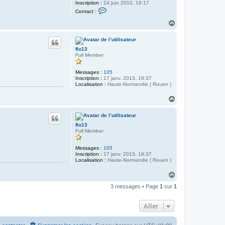
Inscription :
24 juin 2010, 19:17
C
Contact :
o
n
H
t
a
a
u
c
t
t
flo13
e
Full Member
r
k
y
Messages :
105
b
Inscription :
17 janv. 2013, 19:37
o
Localisation :
Haute-Normandie ( Rouen )
H
a
u
t
flo13
Full Member
Messages :
105
Inscription :
17 janv. 2013, 19:37
Localisation :
Haute-Normandie ( Rouen )
H
a
3 messages • Page
1
sur
1
u
t
Aller