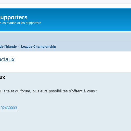
Supporters
r les stades et les supporters
e l'Irlande
League Championship
ociaux
che avancée
aux
 site et du forum, plusieurs possibilités s'offrent à vous :
6102469993