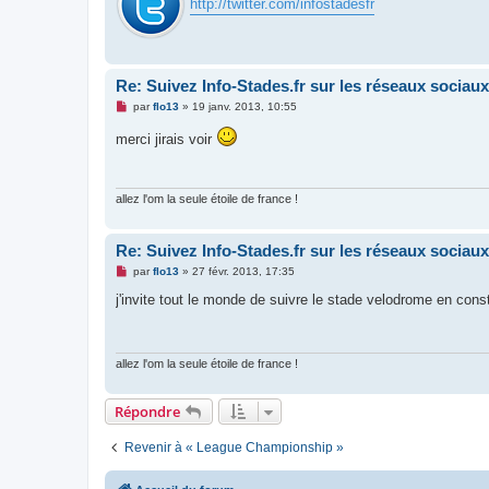
http://twitter.com/infostadesfr
Re: Suivez Info-Stades.fr sur les réseaux sociaux
M
par
flo13
»
19 janv. 2013, 10:55
e
s
merci jirais voir
s
a
g
e
n
allez l'om la seule étoile de france !
o
n
l
Re: Suivez Info-Stades.fr sur les réseaux sociaux
u
M
par
flo13
»
27 févr. 2013, 17:35
e
s
j'invite tout le monde de suivre le stade velodrome en cons
s
a
g
e
n
allez l'om la seule étoile de france !
o
n
l
Répondre
u
Revenir à « League Championship »