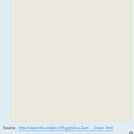
Source :
http://www.info-stades.fr/Egypte/Le-Zam ... 0-ans.html