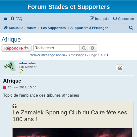
Forum Stades et Supporters
FAQ
Inscription
Connexion
R
Accueil du forum
Les Supporters
Supporters à l'Etranger
e
Afrique
c
Rechercher
Recherche avancée
Répondre
h
Premier message non lu
• 3 messages • Page
1
sur
1
e
info-stades
r
Full Member
c
h
Afrique
e
M
20 nov. 2011, 15:56
e
r
s
Topic de l'ambiance des tribunes africaines
s
a
g
e
Le Zamalek Sporting Club du Caire fête ses
n
o
100 ans !
n
l
u