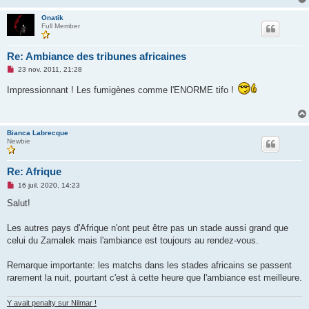
Onatik
Full Member
Re: Ambiance des tribunes africaines
M
23 nov. 2011, 21:28
e
s
Impressionnant ! Les fumigènes comme l'ENORME tifo !
s
a
g
e
n
Bianca Labrecque
o
Newbie
n
l
u
Re: Afrique
M
16 juil. 2020, 14:23
e
s
Salut!
s
a
g
Les autres pays d'Afrique n'ont peut être pas un stade aussi grand que
e
celui du Zamalek mais l'ambiance est toujours au rendez-vous.
n
o
n
Remarque importante: les matchs dans les stades africains se passent
l
u
rarement la nuit, pourtant c'est à cette heure que l'ambiance est meilleure.
Y avait penalty sur Nilmar !