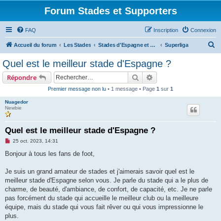
Forum Stades et Supporters
FAQ
Inscription
Connexion
R
Accueil du forum
Les Stades
Stades d'Espagne et du Portugal
Superliga
e
Quel est le meilleur stade d'Espagne ?
c
Rechercher
Recherche avancée
Répondre
h
Premier message non lu
• 1 message • Page
1
sur
1
e
Nuagedor
r
Newbie
c
h
Quel est le meilleur stade d'Espagne ?
e
M
25 oct. 2023, 14:31
e
r
s
Bonjour à tous les fans de foot,
s
a
g
Je suis un grand amateur de stades et j'aimerais savoir quel est le
e
meilleur stade d'Espagne selon vous. Je parle du stade qui a le plus de
n
o
charme, de beauté, d'ambiance, de confort, de capacité, etc. Je ne parle
n
pas forcément du stade qui accueille le meilleur club ou la meilleure
l
u
équipe, mais du stade qui vous fait rêver ou qui vous impressionne le
plus.