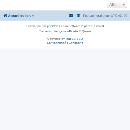
Aller
Accueil du forum
Fuseau horaire sur
UTC+01:00
Développé par
phpBB
® Forum Software © phpBB Limited
Traduction française officielle
©
Qiaeru
Optimized by:
phpBB SEO
Confidentialité
|
Conditions