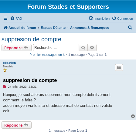
Forum Stades et Supporters
FAQ
Inscription
Connexion
R
Accueil du forum
Espace Détente
Annonces & Remarques
e
suppresion de compte
c
Rechercher
Recherche avancée
Répondre
h
Premier message non lu
• 1 message • Page
1
sur
1
e
cbastien
r
Newbie
c
h
suppresion de compte
e
M
24 déc. 2023, 23:31
e
r
s
Bonjour, je souhaiterais supprimer mon compte définitvement,
s
comment le faire ?
a
g
aucun moyen via le site et adresse mail de contact non valide
e
cdlt
n
o
n
l
Répondre
u
1 message • Page
1
sur
1