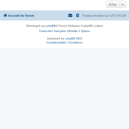
Aller
Accueil du forum
Fuseau horaire sur
UTC+01:00
Développé par
phpBB
® Forum Software © phpBB Limited
Traduction française officielle
©
Qiaeru
Optimized by:
phpBB SEO
Confidentialité
|
Conditions