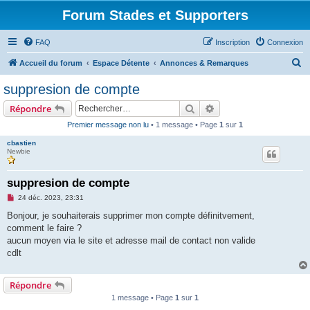
Forum Stades et Supporters
FAQ
Inscription
Connexion
R
Accueil du forum
Espace Détente
Annonces & Remarques
e
suppresion de compte
c
Rechercher
Recherche avancée
Répondre
h
Premier message non lu
• 1 message • Page
1
sur
1
e
cbastien
r
Newbie
c
h
suppresion de compte
e
M
24 déc. 2023, 23:31
e
r
s
Bonjour, je souhaiterais supprimer mon compte définitvement,
s
comment le faire ?
a
g
aucun moyen via le site et adresse mail de contact non valide
e
cdlt
n
o
n
l
Répondre
u
1 message • Page
1
sur
1