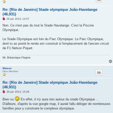
Re: [Rio de Janeiro] Stade olympique João-Havelange
(46,931)
M
26 juil. 2013, 14:57
e
s
Non. Ce n'est pas du tout le Stade Havelange. C'est la Piscine
s
Olympique.
a
g
e
Le Stade Olympique est loin du Parc Olympique. Le Parc Olympique,
n
o
dont tu as posté le rendu est construit à l'emplacement de l'ancien circuit
n
de F1 Nelson Piquet.
l
u
Mr. Britannique Flegme
Watson
Hero Member
Re: [Rio de Janeiro] Stade olympique João-Havelange
(46,931)
M
26 juil. 2013, 15:28
e
s
Bien vu
En effet, il n'y aura rien autour du stade Olympique ...
s
D'ailleurs, d'après la vue google map, il aurait fallu déloger de nombreuses
a
g
familles pour y construire le complexe olympique.
e
n