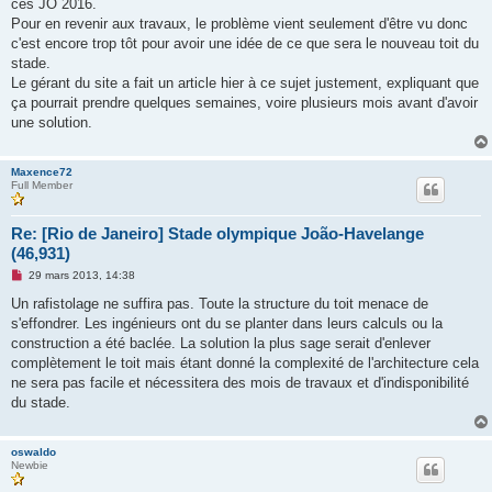
ces JO 2016.
a
g
Pour en revenir aux travaux, le problème vient seulement d'être vu donc
e
c'est encore trop tôt pour avoir une idée de ce que sera le nouveau toit du
n
o
stade.
n
Le gérant du site a fait un article hier à ce sujet justement, expliquant que
l
u
ça pourrait prendre quelques semaines, voire plusieurs mois avant d'avoir
une solution.
Maxence72
Full Member
Re: [Rio de Janeiro] Stade olympique João-Havelange
(46,931)
M
29 mars 2013, 14:38
e
s
Un rafistolage ne suffira pas. Toute la structure du toit menace de
s
s'effondrer. Les ingénieurs ont du se planter dans leurs calculs ou la
a
g
construction a été baclée. La solution la plus sage serait d'enlever
e
complètement le toit mais étant donné la complexité de l'architecture cela
n
o
ne sera pas facile et nécessitera des mois de travaux et d'indisponibilité
n
du stade.
l
u
oswaldo
Newbie