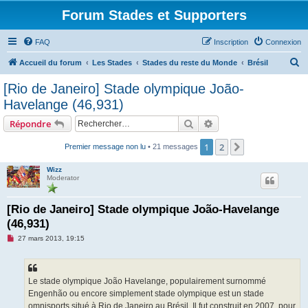
Forum Stades et Supporters
FAQ
Inscription
Connexion
R
Accueil du forum
Les Stades
Stades du reste du Monde
Brésil
e
[Rio de Janeiro] Stade olympique João-
c
Havelange (46,931)
h
Rechercher
Recherche avancée
Répondre
e
r
1
2
Suivant
Premier message non lu
• 21 messages
c
Wizz
h
Moderator
e
[Rio de Janeiro] Stade olympique João-Havelange
r
(46,931)
M
27 mars 2013, 19:15
e
s
s
a
g
Le stade olympique João Havelange, populairement surnommé
e
Engenhão ou encore simplement stade olympique est un stade
n
o
omnisports situé à Rio de Janeiro au Brésil. Il fut construit en 2007, pour