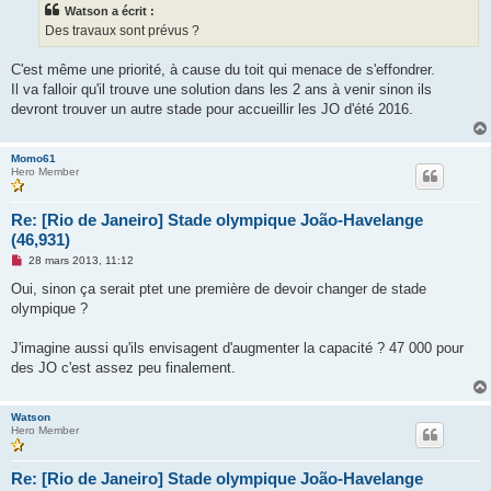
Watson a écrit :
a
g
Des travaux sont prévus ?
e
n
o
C'est même une priorité, à cause du toit qui menace de s'effondrer.
n
Il va falloir qu'il trouve une solution dans les 2 ans à venir sinon ils
l
u
devront trouver un autre stade pour accueillir les JO d'été 2016.
Momo61
Hero Member
Re: [Rio de Janeiro] Stade olympique João-Havelange
(46,931)
M
28 mars 2013, 11:12
e
s
Oui, sinon ça serait ptet une première de devoir changer de stade
s
olympique ?
a
g
e
J'imagine aussi qu'ils envisagent d'augmenter la capacité ? 47 000 pour
n
o
des JO c'est assez peu finalement.
n
l
u
Watson
Hero Member
Re: [Rio de Janeiro] Stade olympique João-Havelange