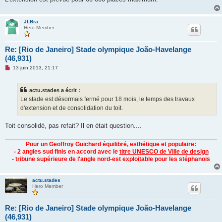
n
l
u
JLBra
Hero Member
Re: [Rio de Janeiro] Stade olympique João-Havelange
(46,931)
M
13 juin 2013, 21:17
e
s
s
actu.stades a écrit :
a
g
Le stade est désormais fermé pour 18 mois, le temps des travaux
e
d'extension et de consolidation du toit.
n
o
n
Toit consolidé, pas refait? Il en était question....
l
u
Pour un Geoffroy Guichard équilibré, esthétique et populaire:
- 2 angles sud finis en accord avec le
titre UNESCO de Ville de design
- tribune supérieure de l'angle nord-est exploitable pour les stéphanois
actu.stades
Hero Member
Re: [Rio de Janeiro] Stade olympique João-Havelange
(46,931)