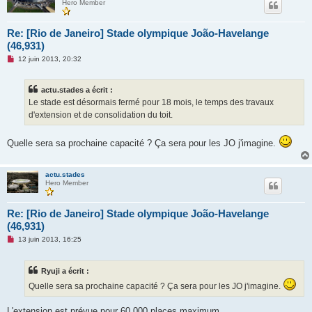
Hero Member
n
l
u
Re: [Rio de Janeiro] Stade olympique João-Havelange
(46,931)
M
12 juin 2013, 20:32
e
s
s
actu.stades a écrit :
a
g
Le stade est désormais fermé pour 18 mois, le temps des travaux
e
d'extension et de consolidation du toit.
n
o
n
Quelle sera sa prochaine capacité ? Ça sera pour les JO j'imagine.
l
u
actu.stades
Hero Member
Re: [Rio de Janeiro] Stade olympique João-Havelange
(46,931)
M
13 juin 2013, 16:25
e
s
s
Ryuji a écrit :
a
g
Quelle sera sa prochaine capacité ? Ça sera pour les JO j'imagine.
e
n
o
L'extension est prévue pour 60 000 places maximum.