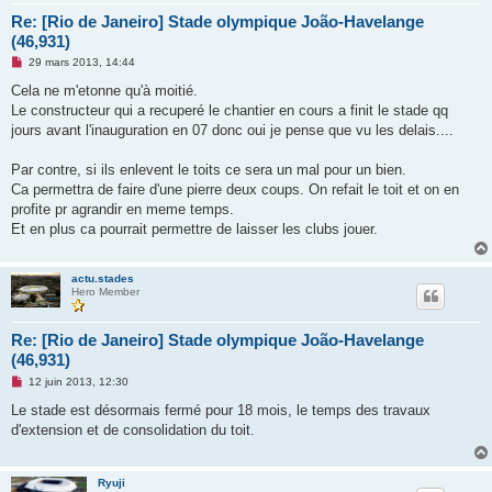
Re: [Rio de Janeiro] Stade olympique João-Havelange
(46,931)
M
29 mars 2013, 14:44
e
s
Cela ne m'etonne qu'à moitié.
s
Le constructeur qui a recuperé le chantier en cours a finit le stade qq
a
g
jours avant l'inauguration en 07 donc oui je pense que vu les delais....
e
n
o
Par contre, si ils enlevent le toits ce sera un mal pour un bien.
n
Ca permettra de faire d'une pierre deux coups. On refait le toit et on en
l
u
profite pr agrandir en meme temps.
Et en plus ca pourrait permettre de laisser les clubs jouer.
actu.stades
Hero Member
Re: [Rio de Janeiro] Stade olympique João-Havelange
(46,931)
M
12 juin 2013, 12:30
e
s
Le stade est désormais fermé pour 18 mois, le temps des travaux
s
d'extension et de consolidation du toit.
a
g
e
n
Ryuji
o