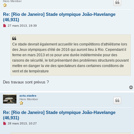
Hero Member
Re: [Rio de Janeiro] Stade olympique João-Havelange
(46,931)
M
27 mars 2013, 19:39
e
s
s
a
g
Ce stade devrait également accueillir les compétitions d'athlétisme lors
e
des Jeux olympiques d'été de 2016 qui auront lieu à Rio. Cependant il
n
o
ferme en mars 2013 et ce pour une durée indéterminée pour des
n
raisons de sécurité, le toit présentant des problèmes structurels pouvant
l
u
mettre en danger la vie des spectateurs dans certaines conditions de
vent et de température
Des travaux sont prévus ?
actu.stades
Hero Member
Re: [Rio de Janeiro] Stade olympique João-Havelange
(46,931)
M
28 mars 2013, 10:27
e
s
s