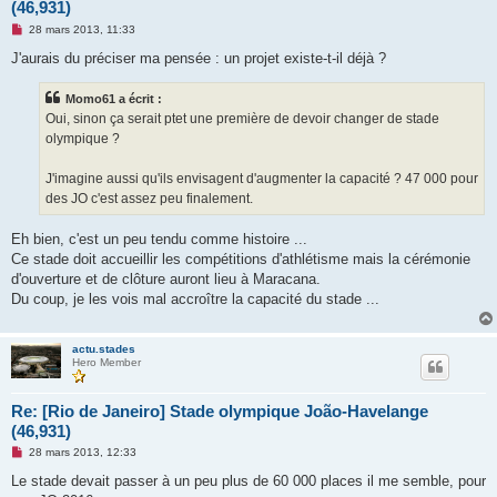
(46,931)
M
28 mars 2013, 11:33
e
s
J'aurais du préciser ma pensée : un projet existe-t-il déjà ?
s
a
g
Momo61 a écrit :
e
Oui, sinon ça serait ptet une première de devoir changer de stade
n
o
olympique ?
n
l
u
J'imagine aussi qu'ils envisagent d'augmenter la capacité ? 47 000 pour
des JO c'est assez peu finalement.
Eh bien, c'est un peu tendu comme histoire ...
Ce stade doit accueillir les compétitions d'athlétisme mais la cérémonie
d'ouverture et de clôture auront lieu à Maracana.
Du coup, je les vois mal accroître la capacité du stade ...
actu.stades
Hero Member
Re: [Rio de Janeiro] Stade olympique João-Havelange
(46,931)
M
28 mars 2013, 12:33
e
s
Le stade devait passer à un peu plus de 60 000 places il me semble, pour
s